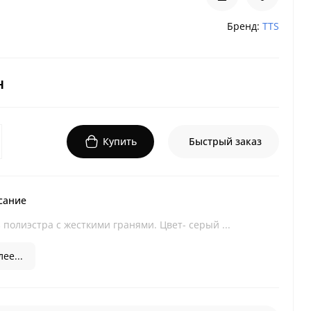
Бренд:
TTS
н
Купить
Быстрый заказ
сание
полиэстра с жесткими гранями. Цвет- серый ...
ее...