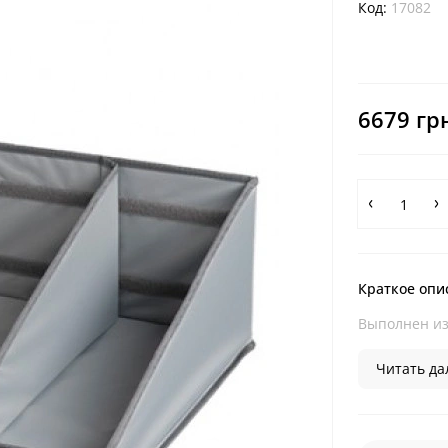
Код:
17082
6679 гр
Краткое опи
Выполнен из 
Читать дал