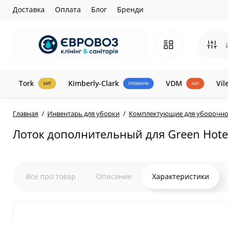
Доставка
Оплата
Блог
Бренди
Tork
Kimberly-Clark
VDM
Vil
ХИТ
ПРЕМИУМ
ХИТ
Главная
Инвентарь для уборки
Комплектующие для уборочно
Лоток дополнительный для Green Hote
Все про товар
Описание
Характеристики