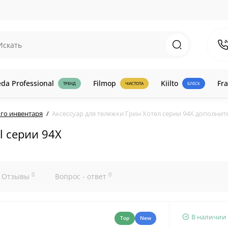
eda Professional
Filmop
Kiilto
Fra
ТРЕНД
ЧИСТОТА
БЛЕСК
го инвентаря
Аксессуар для тележки Грин Хотел серии 94X дополни
l серии 94X
0
0
Отзывы
Вопрос - ответ
В наличии
Top
New