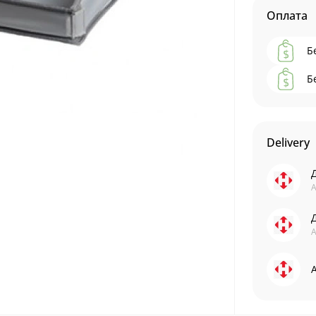
Оплата
Б
Б
Delivery
А
А