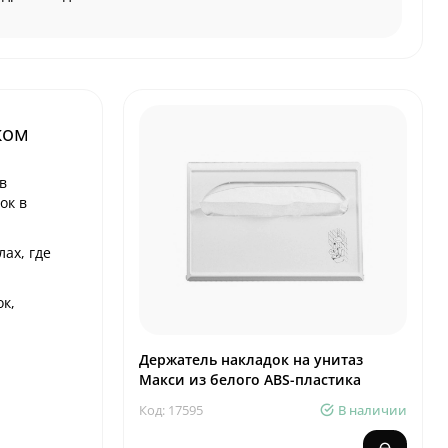
ком
в
ок в
ах, где
к,
Держатель накладок на унитаз
Макси из белого ABS-пластика
Код: 17595
В наличии