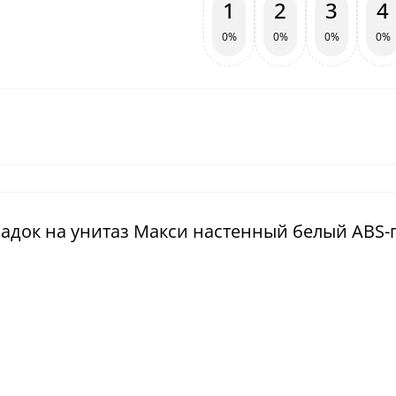
1
2
3
4
0%
0%
0%
0%
ладок на унитаз Макси настенный белый ABS-