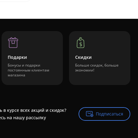
Подарки
Скидки
Бонусы и подарки
Больше скидок, больше
постоянным клиентам
экономии!
магазина
ь в курсе всех акций и скидок?
Подписаться
Подписаться
сь на нашу рассылку