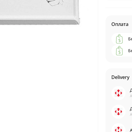
Оплата
Б
Б
Delivery
А
А