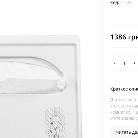
Код:
17595
1386 гр
Краткое опи
Держатель н
хранения од
комнатах. Н
материалы у 
Читать дал