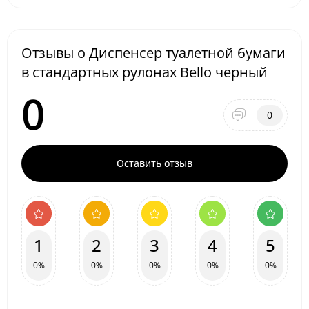
Отзывы о Диспенсер туалетной бумаги
в стандартных рулонах Bello черный
0
0
Оставить отзыв
1
2
3
4
5
0%
0%
0%
0%
0%