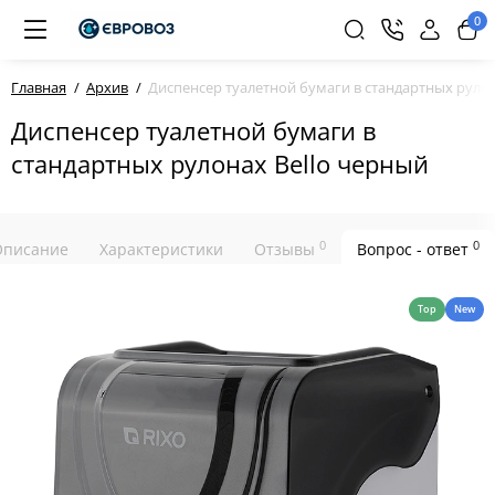
0
Главная
Архив
Диспенсер туалетной бумаги в стандартных рулон
Диспенсер туалетной бумаги в
стандартных рулонах Bello черный
0
0
Описание
Характеристики
Отзывы
Вопрос - ответ
Top
New