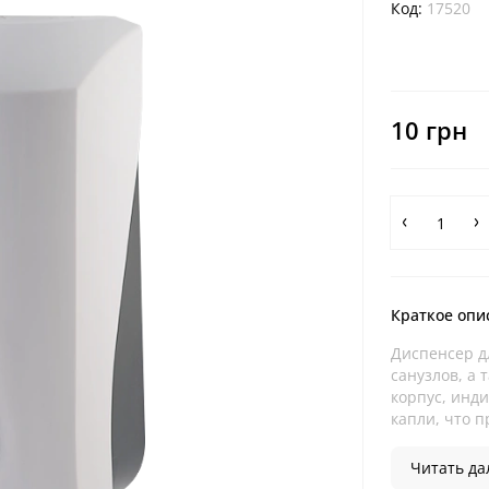
Код:
17520
10 грн
Краткое опи
Диспенсер д
санузлов, а 
корпус, инд
капли, что п
Читать дал