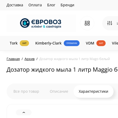
Доставка
Оплата
Блог
Бренди
Tork
Kimberly-Clark
VDM
Vil
ХИТ
ПРЕМИУМ
ХИТ
Главная
Архив
Дозатор жидкого мыла 1 литр Mago белый
Дозатор жидкого мыла 1 литр Maggio 
Все про товар
Описание
Характеристики