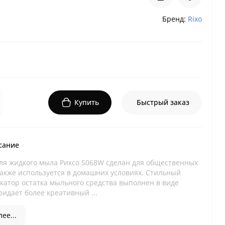
Бренд:
Rixo
Купить
Быстрый заказ
сание
ля жидкого мыла Риксо S068W сделан для общественных
также используется в домашних условиях. Стильный
икатор остатка мыльного средства выполнен в виде
ридает более креативный ...
ее...