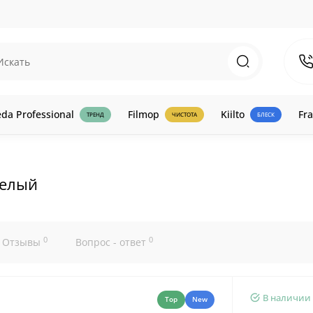
eda Professional
Filmop
Kiilto
Fra
ТРЕНД
ЧИСТОТА
БЛЕСК
белый
0
0
Отзывы
Вопрос - ответ
В наличии
Top
New