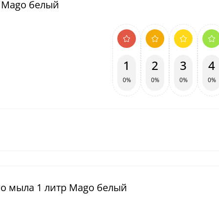
р Mago белый
1
2
3
4
0%
0%
0%
0%
го мыла 1 литр Mago белый