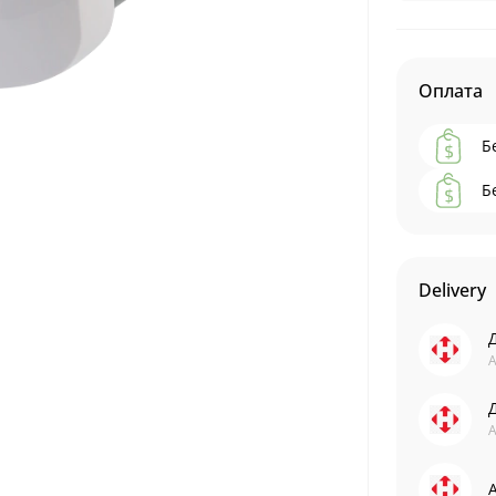
Оплата
Б
Б
Delivery
А
А