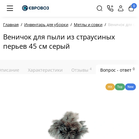
0
Главная
Инвентарь для уборки
Метлы и совки
Веничок для сн
Веничок для пыли из страусиных
перьев 45 см серый
4
0
Описание
Характеристики
Отзывы
Вопрос - ответ
Hit
Top
New