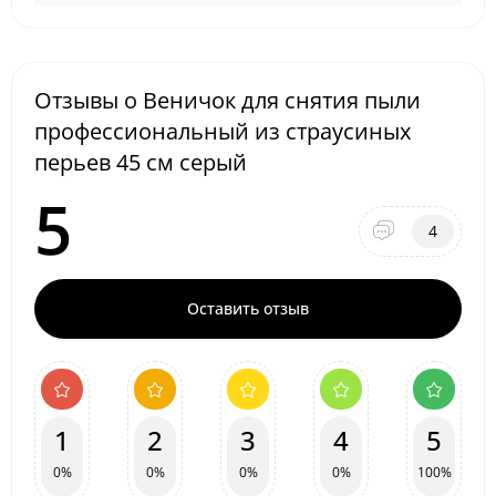
Отзывы о Веничок для снятия пыли
профессиональный из страусиных
перьев 45 см серый
5
4
Оставить отзыв
1
2
3
4
5
0%
0%
0%
0%
100%