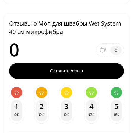
Отзывы о Моп для швабры Wet System
40 см микрофибра
0
0
Оставить отзыв
1
2
3
4
5
0%
0%
0%
0%
0%