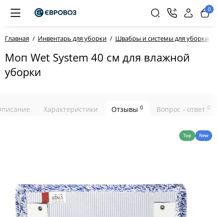
0
Главная
Инвентарь для уборки
Швабры и системы для уборки
Моп Wet System 40 см для влажной
уборки
0
0
Описание
Характеристики
Отзывы
Вопрос - ответ
Top
New