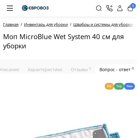
0
Главная
Инвентарь для уборки
Швабры и системы для уборки
Моп MicroBlue Wet System 40 см для
уборки
0
0
Описание
Характеристики
Отзывы
Вопрос - ответ
Hit
Top
New