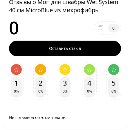
Отзывы о Моп для швабры Wet System
40 см MicroBlue из микрофибры
0
0
Оставить отзыв
1
2
3
4
5
0%
0%
0%
0%
0%
Нет отзывов об этом товаре.