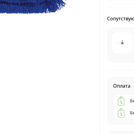
Сопутству
Оплата
Б
Б