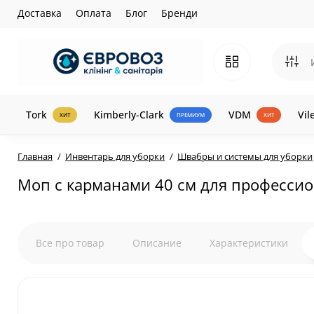
Доставка
Оплата
Блог
Бренди
Tork
Kimberly-Clark
VDM
Vil
ХИТ
ПРЕМИУМ
ХИТ
Главная
Инвентарь для уборки
Швабры и системы для уборки
Моп с карманами 40 см для професси
Все про товар
Описание
Характеристики