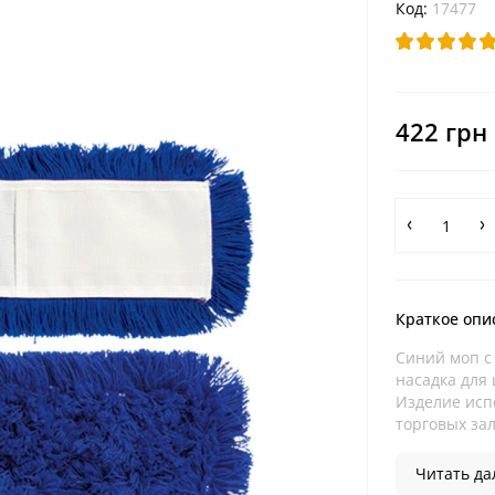
Код:
17477
422 грн
Краткое опи
Синий моп с
насадка для
Изделие испо
торговых зал
Читать дал