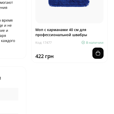
омогают
ения
о время
е и не
Моп с карманами 40 см для
ние и
профессиональной швабры
таря
 каждого
Код: 17477
В наличии
422 грн
и