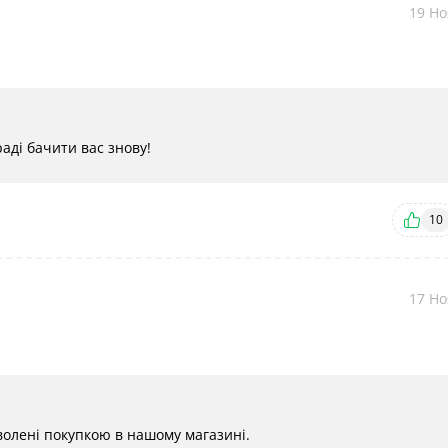
19 Но
аді бачити вас знову!
10
17 Но
оволені покупкою в нашому магазині.