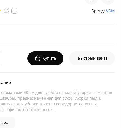
Бренд:
VDM
2
Купить
Быстрый заказ
сание
 карманами 40 см для сухой и влажной уборки – сменная
 швабры, предназначенная для сухой уборки пыли.
льзуют для уборки полов в коридорах, санузлах,
ах, офисах, гостиничных з...
ее...