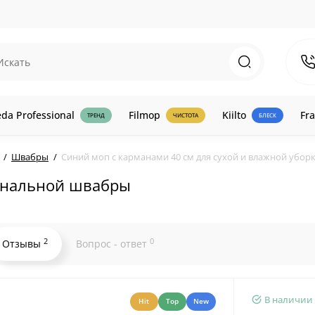
eda Professional
Filmop
Kiilto
Fra
ТРЕНД
ЧИСТОТА
БЛЕСК
Швабры
Синий моп с карманами 40 см для сухой и влажной убор
ональной швабры
2
0
Отзывы
Вопрос - ответ
В наличии
Hit
Top
New