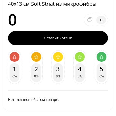
40x13 см Soft Striat из микрофибры
0
0
Оставить отзыв
1
2
3
4
5
0%
0%
0%
0%
0%
Нет отзывов об этом товаре.