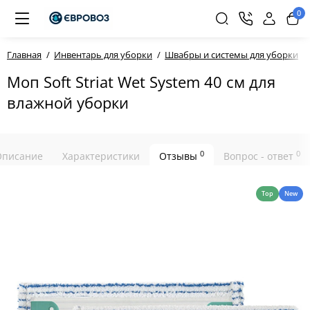
0
Главная
Инвентарь для уборки
Швабры и системы для уборки
Моп Soft Striat Wet System 40 см для
влажной уборки
0
0
Описание
Характеристики
Отзывы
Вопрос - ответ
Top
New