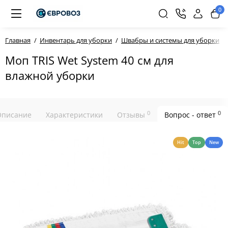
0
Главная
Инвентарь для уборки
Швабры и системы для уборки
Моп TRIS Wet System 40 см для
влажной уборки
0
0
Описание
Характеристики
Отзывы
Вопрос - ответ
Hit
Top
New