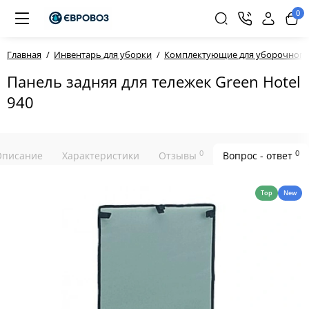
0
Главная
Инвентарь для уборки
Комплектующие для уборочного
Панель задняя для тележек Green Hotel
940
0
0
Описание
Характеристики
Отзывы
Вопрос - ответ
Top
New