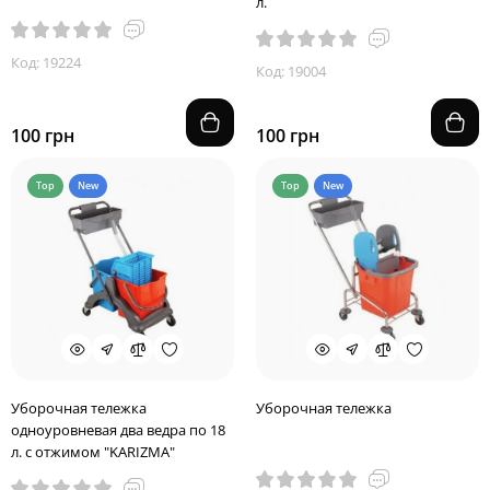
л.
Код: 19224
Код: 19004
100 грн
100 грн
Top
New
Top
New
Уборочная тележка
Уборочная тележка
одноуровневая два ведра по 18
л. с отжимом "KARIZMA"