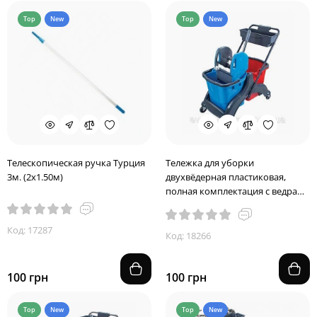
Top
New
Top
New
Телескопическая ручка Турция
Тележка для уборки
3м. (2х1.50м)
двухвёдерная пластиковая,
полная комплектация с ведрами
25 литров
Код: 17287
Код: 18266
100 грн
100 грн
Top
New
Top
New