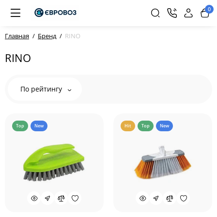
0
Главная
Бренд
RINO
RINO
По рейтингу
Top
New
Hit
Top
New