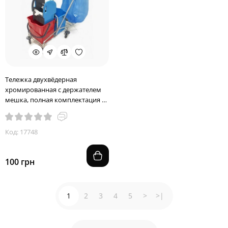
Тележка двухвёдерная
хромированная с держателем
мешка, полная комплектация с
ведрами 18 л.
Код: 17748
100 грн
1
2
3
4
5
>
>|