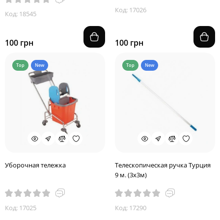
Код: 17026
Код: 18545
100 грн
100 грн
Top
New
Top
New
Уборочная тележка
Телескопическая ручка Турция
9 м. (3х3м)
Код: 17025
Код: 17290