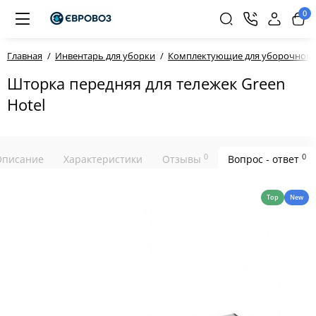
0
Главная
Инвентарь для уборки
Комплектующие для уборочного
Шторка передняя для тележек Green
Hotel
0
0
Описание
Характеристики
Отзывы
Вопрос - ответ
Top
New