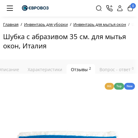
0
Главная
Инвентарь для уборки
Инвентарь для мытья окон
Шуб
Шубка с абразивом 35 см. для мытья
окон, Италия
2
0
Описание
Характеристики
Отзывы
Вопрос - ответ
Hit
Top
New