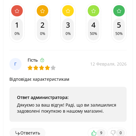
1
2
3
4
5
0%
0%
0%
50%
50%
Гість
Г
12 Февраля, 2026
Відповідає характеристикам
Ответ администратора:
Дякуємо за ваш відгук! Раді, що ви залишилися
задоволені покупкою в нашому магазині.
Ответить
9
0