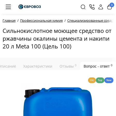
0
Главная
Профессиональная химия
Специализированные средств
Сильнокислотное моющее средство от
ржавчины окалины цемента и накипи
20 л Meta 100 (Цель 100)
0
0
Описание
Характеристики
Отзывы
Вопрос - ответ
Hit
Top
New