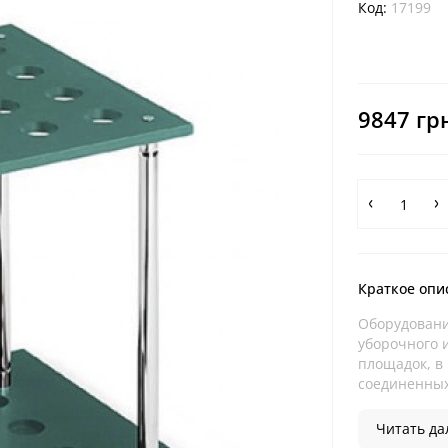
Код:
17199
9847 гр
Краткое опи
Оборудовани
уборочного 
площадок, в
соединенных
Читать дал