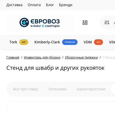
Доставка
Оплата
Блог
Бренди
Tork
Kimberly-Clark
VDM
Vil
ХИТ
ПРЕМИУМ
ХИТ
Главная
Инвентарь для уборки
Уборочные тележки
Стенд д
Стенд для швабр и других рукояток
Все про товар
Описание
Характеристики