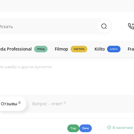
eda Professional
Filmop
Kiilto
Fra
ТРЕНД
ЧИСТОТА
БЛЕСК
ля швабр и других рукояток
0
0
Отзывы
Вопрос - ответ
В наличии
Top
New