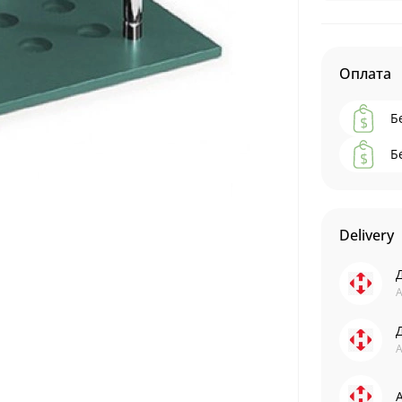
Оплата
Б
Б
Delivery
А
А