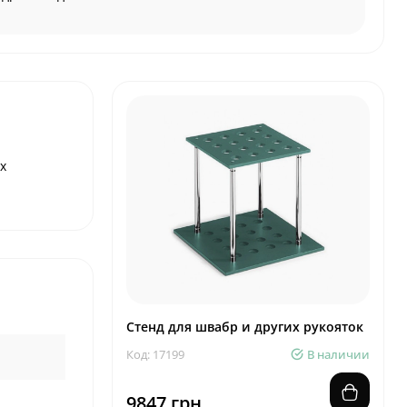
х
Стенд для швабр и других рукояток
Код: 17199
В наличии
9847 грн