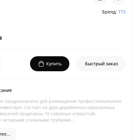
Бренд:
TTS
н
Купить
Быстрый заказ
сание
е предназначено для размещения профессионального
инвентаря. Состоит из двух деревянных окрашенных
 верхней проделаны 16 сквозных отверстий,
 четырьмя стальными трубками....
ее...