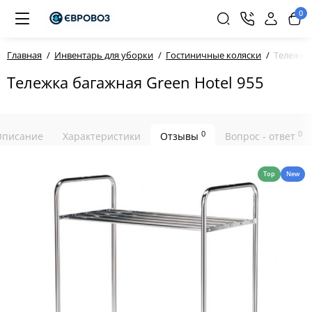
0
Главная
Инвентарь для уборки
Гостиничные коляски
Тележка
Тележка багажная Green Hotel 955
0
0
Описание
Характеристики
Отзывы
Вопрос - ответ
Top
New