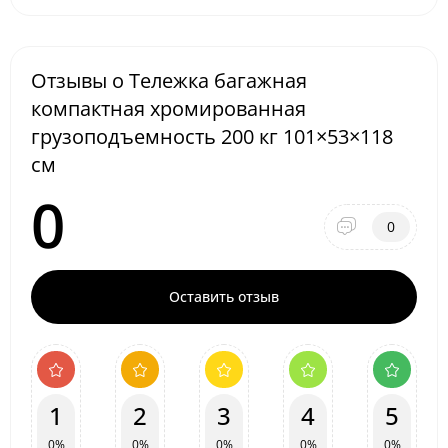
Отзывы о Тележка багажная
компактная хромированная
грузоподъемность 200 кг 101×53×118
см
0
0
Оставить отзыв
1
2
3
4
5
0%
0%
0%
0%
0%