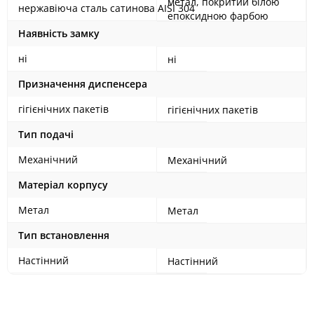
метал, покритий білою
нержавіюча сталь сатинова AISI 304
епоксидною фарбою
Наявність замку
ні
ні
Призначення диспенсера
гігієнічних пакетів
гігієнічних пакетів
Тип подачі
Механічний
Механічний
Матеріал корпусу
Метал
Метал
Тип встановлення
Настінний
Настінний