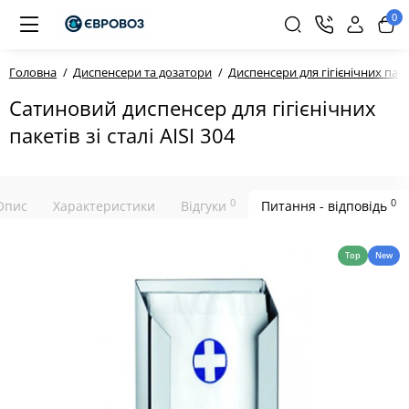
0
Головна
Диспенсери та дозатори
Диспенсери для гігієнічних паке
Сатиновий диспенсер для гігієнічних
пакетів зі сталі AISI 304
0
0
Опис
Характеристики
Відгуки
Питання - відповідь
Top
New