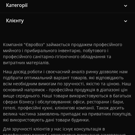
Категорії
Клієнту
Компанія "ЄвроВоз" займається продажем професійного
мийного і прибирального інвентарю, побутового і
професійного санітарно-гігієнічного обладнання та
витратних матеріалів.
Наш досвід роботи і своєчасний аналіз ринку дозволяє нам
підібрати оптимальний варіант товарів, які відповідають
всім необхідним вимогам по зручності, якістю та ціною. Наш
основний напрямок - професійна продукція в діапазоні цін
вище середнього. Наші товари використовуються в багатьох
сферах бізнесу і обслуговування: офіси, ресторани і бари,
готелі, професійні кухні, клінінгові компанії. Також досить
велика частина замовлень припадає на приватних покупців,
які використовують дані товари будинки.
Для зручності клієнтів у нас існує консультація в
телефонному режимі і оперативне виконання замовлення -