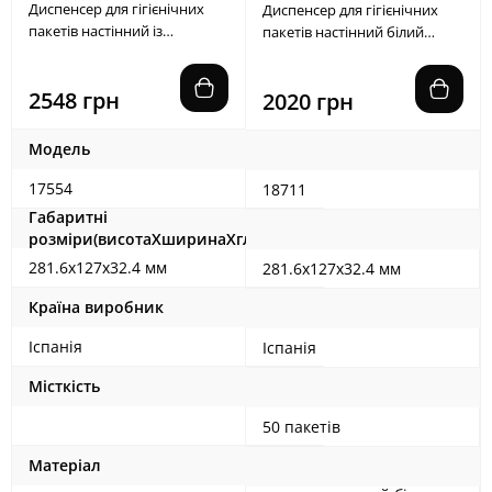
Диспенсер для гігієнічних
Диспенсер для гігієнічних
пакетів настінний із
пакетів настінний білий
сатинованої сталі AISI 304 на
металевий на 50 пакетів
50 пакетів
2548 грн
2020 грн
Модель
17554
18711
Габаритні
розміри(висотаХширинаХглибина)
281.6х127х32.4 мм
281.6х127х32.4 мм
Країна виробник
Іспанія
Іспанія
Місткість
50 пакетів
Матеріал