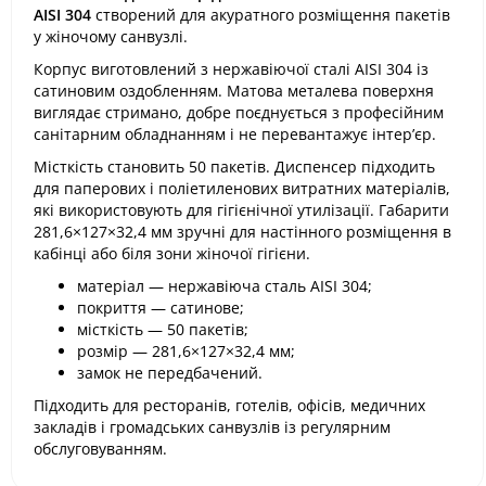
AISI 304
створений для акуратного розміщення пакетів
у жіночому санвузлі.
Корпус виготовлений з нержавіючої сталі AISI 304 із
сатиновим оздобленням. Матова металева поверхня
виглядає стримано, добре поєднується з професійним
санітарним обладнанням і не перевантажує інтер’єр.
Місткість становить 50 пакетів. Диспенсер підходить
для паперових і поліетиленових витратних матеріалів,
які використовують для гігієнічної утилізації. Габарити
281,6×127×32,4 мм зручні для настінного розміщення в
кабінці або біля зони жіночої гігієни.
матеріал — нержавіюча сталь AISI 304;
покриття — сатинове;
місткість — 50 пакетів;
розмір — 281,6×127×32,4 мм;
замок не передбачений.
Підходить для ресторанів, готелів, офісів, медичних
закладів і громадських санвузлів із регулярним
обслуговуванням.