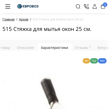
0
Главная
Архив
515 Стяжка для мойки окон 25 см.
515 Стяжка для мытья окон 25 см.
0
 товар
Описание
Характеристики
Отзывы
Вопрос
Hit
Top
New