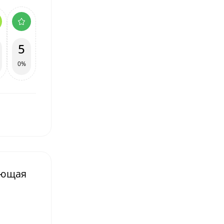
5
0%
еющая