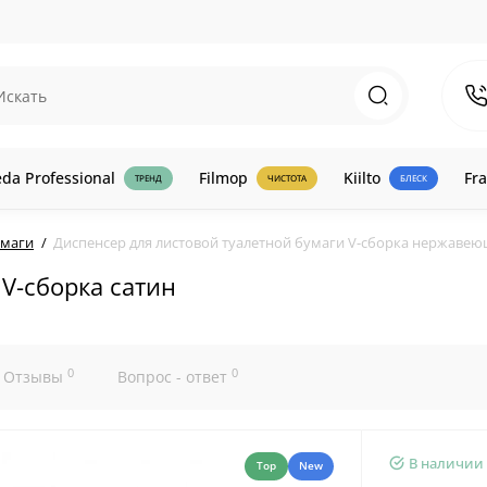
eda Professional
Filmop
Kiilto
Fra
ТРЕНД
ЧИСТОТА
БЛЕСК
умаги
Диспенсер для листовой туалетной бумаги V-сборка нержавеющ
V-сборка сатин
0
0
Отзывы
Вопрос - ответ
В наличии
Top
New