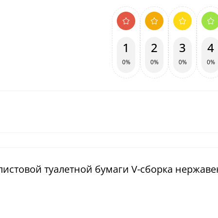
1
2
3
4
0%
0%
0%
0%
 листовой туалетной бумаги V-сборка нержав