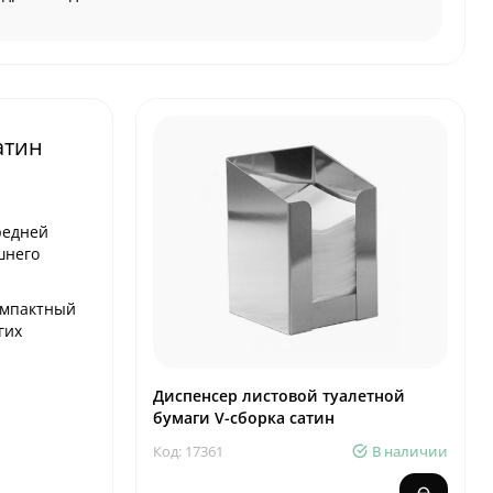
атин
редней
шнего
омпактный
гих
Диспенсер листовой туалетной
бумаги V-сборка сатин
Код: 17361
В наличии