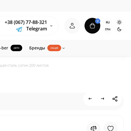
0
+38 (067) 77-88-321
RU
Telegram
ГРН
-ber
Бренды
АВТО
ОБЩЕЕ
ая сталь сатин 200 листов