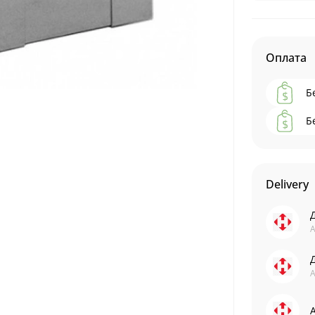
Оплата
Б
Б
Delivery
А
А