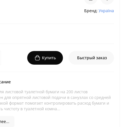
Бренд:
Україна
Купить
Быстрый заказ
сание
ля листовой туалетной бумаги на 200 листов
н для опрятной листовой подачи в санузлах со средней
Такой формат помогает контролировать расход бумаги и
 чистоту в туалетной комна...
ее...