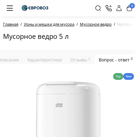
0
Главная
Урны и мешки для мусора
Мусорное ведро
Мусорное в
Мусорное ведро 5 л
2
0
Описание
Характеристики
Отзывы
Вопрос - ответ
Top
New