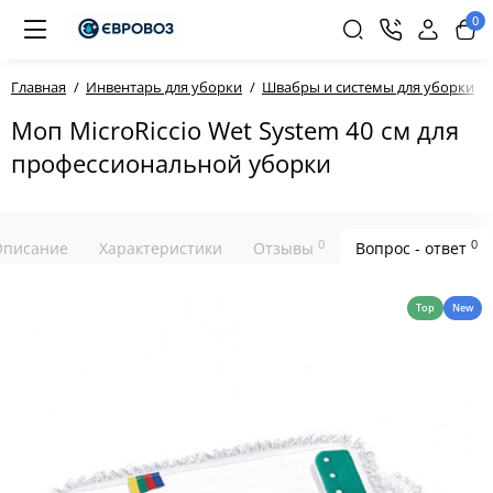
0
Главная
Инвентарь для уборки
Швабры и системы для уборки
Моп MicroRiccio Wet System 40 см для
профессиональной уборки
0
0
Описание
Характеристики
Отзывы
Вопрос - ответ
Top
New