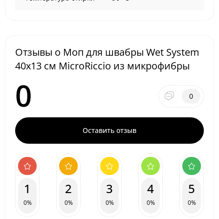
Отзывы о Моп для швабры Wet System
40x13 см MicroRiccio из микрофибры
0
0
Оставить отзыв
1
2
3
4
5
0%
0%
0%
0%
0%