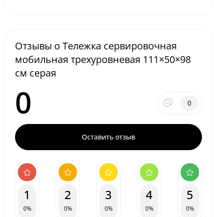
Отзывы о Тележка сервировочная
мобильная трехуровневая 111×50×98
см серая
0
0
Оставить отзыв
1
2
3
4
5
0%
0%
0%
0%
0%