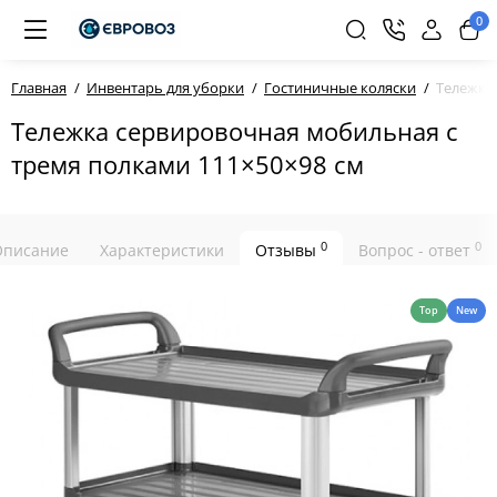
0
Главная
Инвентарь для уборки
Гостиничные коляски
Тележка
Тележка сервировочная мобильная с
тремя полками 111×50×98 см
0
0
Описание
Характеристики
Отзывы
Вопрос - ответ
Top
New