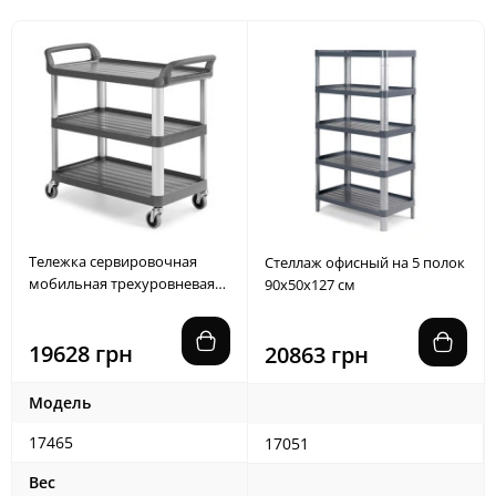
Тележка сервировочная
Стеллаж офисный на 5 полок
мобильная трехуровневая
90х50х127 см
111×50×98 см серая
19628 грн
20863 грн
Модель
17465
17051
Вес