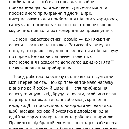
прибирання — робоча основа для швабри,
призначена для встановлення сумісного мопа та
професійного прибирання підлоги. Виріб
використовують для прибирання підлоги у коридорах,
санвузлах, торгових залах, офісах, готельних зонах,
медичних, навчальних і комерційних приміщеннях.
Основні характеристики: розмір — 45x10 см; тип
основи — основи на кнопках. Затискачі утримують
насадку по краях, тому моп не зміщується під час руху
по підлозі. Кнопкове кріплення полегшує
встановлення насадки та допомагає швидко зняти її
після завершення прибирання.
Перед роботою на основу встановлюють сумісний
моп і перевіряють, щоб кріплення тримало насадку
рівно по всій робочій ширині. Після прибирання
основу очищують від бруду та вологи, особливо в зоні
шарніра, кнопок, затискачів або місць кріплення
насадки. Для професійного використання важливо,
щоб насадка, основа й рукоятка відповідали одна
одній за форматом кріплення та робочою шириною.
Правильно підібраний елемент інвентарю забезпечує
щільне прилягання до робочої поверхні, рівномірний