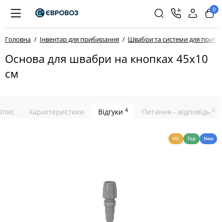
0
Головна
Інвентар для прибирання
Швабри та системи для приб
Основа для швабри на кнопках 45x10
см
4
0
Опис
Характеристики
Відгуки
Питання - відповідь
Hit
Top
New