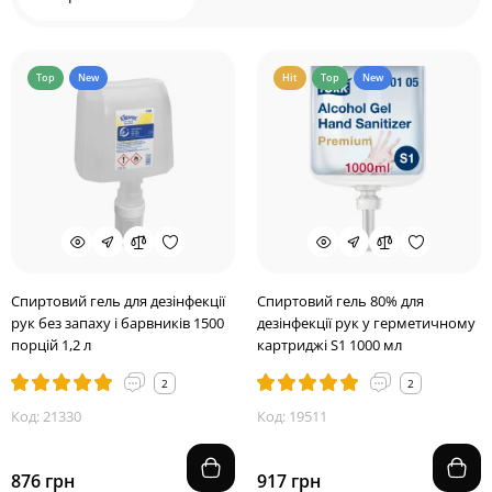
Top
New
Hit
Top
New
Спиртовий гель для дезінфекції
Спиртовий гель 80% для
рук без запаху і барвників 1500
дезінфекції рук у герметичному
порцій 1,2 л
картриджі S1 1000 мл
2
2
Код: 21330
Код: 19511
876 грн
917 грн