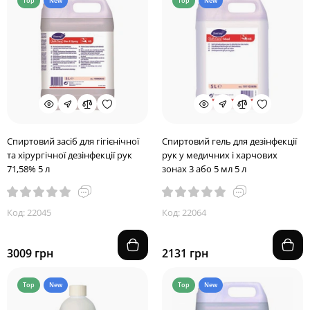
Top
New
Top
New
Спиртовий засіб для гігієнічної
Спиртовий гель для дезінфекції
та хірургічної дезінфекції рук
рук у медичних і харчових
71,58% 5 л
зонах 3 або 5 мл 5 л
Код: 22045
Код: 22064
3009 грн
2131 грн
Top
New
Top
New