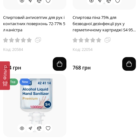
Спиртовий антисептик для рук і
Спиртова піна 75% для
контактних поверхонь 72-77% 5
безводної дезінфекції рук у
л каністра
герметичному картриджі S4 950
мл
Код: 20584
Код: 22054
884 грн
768 грн
Фільтр
Top
New