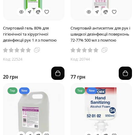
Спиртовий гель 80% для
Спиртовий антисептик для рук і
гігієнічної та хірургічної
швидкої дезінфекції поверхонь
дезінфекції рук 1 л з помпою
72-77% 500 мл з помпою
Код: 22524
Код: 20744
20 грн
77 грн
Top
New
Top
New