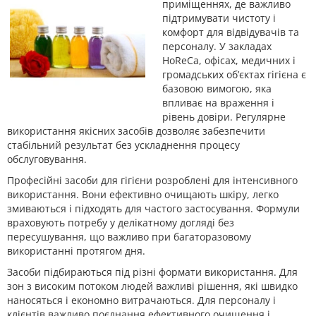
приміщеннях, де важливо
підтримувати чистоту і
комфорт для відвідувачів та
персоналу. У закладах
HoReCa, офісах, медичних і
громадських об’єктах гігієна є
базовою вимогою, яка
впливає на враження і
рівень довіри. Регулярне
використання якісних засобів дозволяє забезпечити
стабільний результат без ускладнення процесу
обслуговування.
Професійні засоби для гігієни розроблені для інтенсивного
використання. Вони ефективно очищають шкіру, легко
змиваються і підходять для частого застосування. Формули
враховують потребу у делікатному догляді без
пересушування, що важливо при багаторазовому
використанні протягом дня.
Засоби підбираються під різні формати використання. Для
зон з високим потоком людей важливі рішення, які швидко
наносяться і економно витрачаються. Для персоналу і
клієнтів важливо поєднання ефективного очищення і