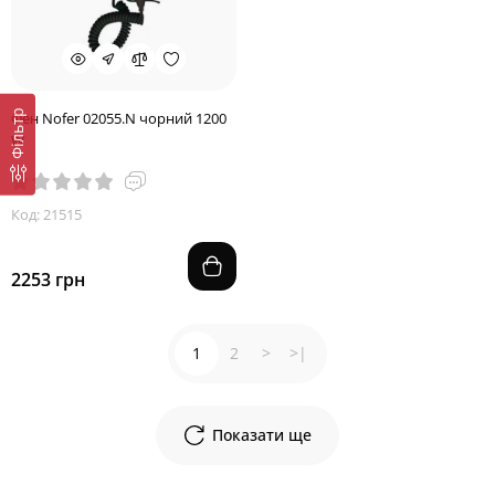
Фільтр
Фен Nofer 02055.N чорний 1200
W
Код: 21515
2253 грн
1
2
>
>|
Показати ще