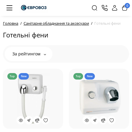
0
Головна
Санітарне обладнання та аксесуари
Готельні фени
Готельні фени
За рейтингом
Top
New
Top
New