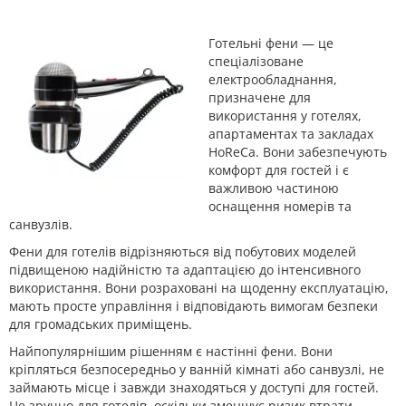
Готельні фени — це
спеціалізоване
електрообладнання,
призначене для
використання у готелях,
апартаментах та закладах
HoReCa. Вони забезпечують
комфорт для гостей і є
важливою частиною
оснащення номерів та
санвузлів.
Фени для готелів відрізняються від побутових моделей
підвищеною надійністю та адаптацією до інтенсивного
використання. Вони розраховані на щоденну експлуатацію,
мають просте управління і відповідають вимогам безпеки
для громадських приміщень.
Найпопулярнішим рішенням є настінні фени. Вони
кріпляться безпосередньо у ванній кімнаті або санвузлі, не
займають місце і завжди знаходяться у доступі для гостей.
Це зручно для готелів, оскільки зменшує ризик втрати