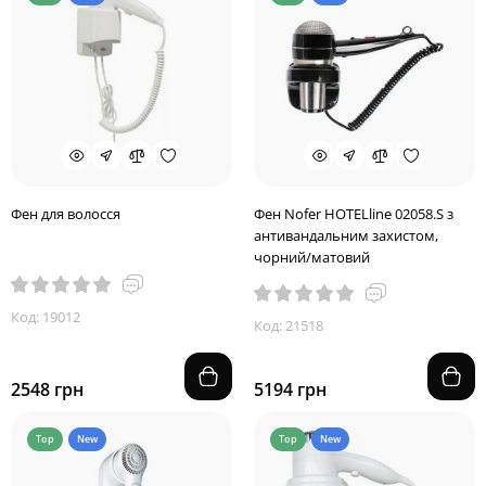
Фен для волосся
Фен Nofer HOTELline 02058.S з
антивандальним захистом,
чорний/матовий
Код: 19012
Код: 21518
2548 грн
5194 грн
Top
New
Top
New