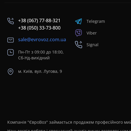
+38 (067) 77-88-321
Telegram
+38 (050) 33-73-800
Viber
sale@evrovoz.com.ua
Signal
Пн-Пт з 09:00 до 18:00,
Сб-Нд-вихідний
м. Київ, вул. Лугова, 9
Компанія "ЄвроВоз" займається продажем професійного мийн
Наш досвід роботи і своєчасний аналіз ринку дозволяє нам п