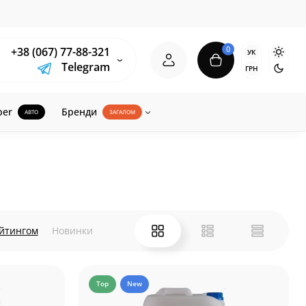
0
+38 (067) 77-88-321
УК
Telegram
ГРН
ber
Бренди
АВТО
ЗАГАЛОМ
ейтингом
Новинки
Top
New