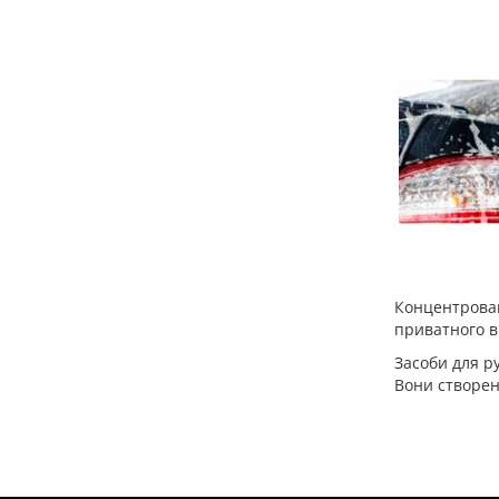
Концентрован
приватного в
Засоби для р
Вони створен