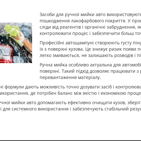
Засоби для ручної мийки авто використовують
пошкодження лакофарбового покриття. У проце
сліди від реагентів і органічні забруднення,
контролювати процес і забезпечити більш то
Професійні автошампуні створюють густу піну
їх з поверхні кузова. Це знижує ризик появи 
легко змиваються, не залишають розводів і п
Ручна мийка особливо актуальна для автомобіл
поверхні. Такий підхід дозволяє працювати з 
перевантаження матеріалу.
і формули дають можливість точно дозувати засіб і контролюват
икористання, де потрібен баланс між якістю і економікою проце
учної мийки авто допомагають ефективно очищати кузов, зберіг
і для системного використання і забезпечують стабільний резул