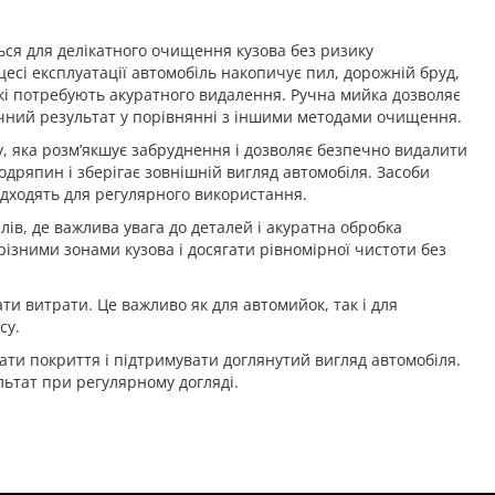
ся для делікатного очищення кузова без ризику
сі експлуатації автомобіль накопичує пил, дорожній бруд,
 які потребують акуратного видалення. Ручна мийка дозволяє
чний результат у порівнянні з іншими методами очищення.
, яка розм’якшує забруднення і дозволяє безпечно видалити
подряпин і зберігає зовнішній вигляд автомобіля. Засоби
ідходять для регулярного використання.
ів, де важлива увага до деталей і акуратна обробка
різними зонами кузова і досягати рівномірної чистоти без
и витрати. Це важливо як для автомийок, так і для
су.
ати покриття і підтримувати доглянутий вигляд автомобіля.
ьтат при регулярному догляді.