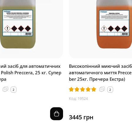
ий засіб для автоматичних
Високопінний миючий засіб
Polish Preccera, 25 кг. Супер
автоматичного миття Preccer
ера
ber 25кг. Пречера Екстра)
2
2
Код: 19524
3445 грн