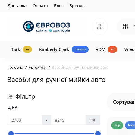
Доставка
Оплата
Блог
Бренды
Tork
Kimberly-Clark
VDM
Viled
ХІТ
ПРЕМІУМ
ХІТ
Головна
Автохімія
Засоби для ручної мийки авто
Засоби для ручної мийки авто
Фільтр
Сортуван
ЦІНА
-
грн
Top
New