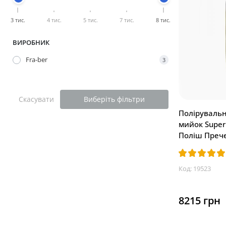
3 тис.
4 тис.
5 тис.
7 тис.
8 тис.
ВИРОБНИК
Fra-ber
3
Скасувати
Виберіть фільтри
Полірувальн
мийок Super 
Поліш Преч
Код: 19523
8215 грн