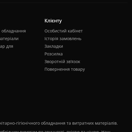
Клієнту
е обладнання
Особистий кабінет
матеріали
Історія замовлень
ар для
Закладки
Розсилка
Зворотній зв’язок
Повернення товару
тарно-гігієнічного обладнання та витратних матеріалів.
еобхідним вимогам по зручності, якістю та ціною. Наш