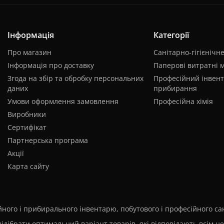
Інформація
Категорії
Про магазин
Санітарно-гігієнічн
Інформація про доставку
Паперові витратні 
Згода на збір та обробку персональних
Професійний інвент
даних
прибирання
Умови оформлення замовлення
Професійна хімія
Виробники
Сертифікат
Партнерська програма
Акції
Карта сайту
ого і прибирального інвентарю, побутового і професійного сані
ідібрати оптимальний варіант товарів, які відповідають всім н