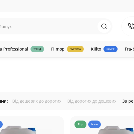
a Professional
Filmop
Kiilto
Fra-
ТРЕНД
ЧИСТОТА
БЛИСК
ня:
Від дешевих до дорогих
Від дорогих до дешевих
За р
Top
New