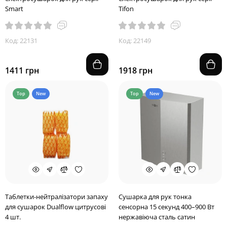
Smart
Tifon
Код: 22131
Код: 22149
1411 грн
1918 грн
Top
New
Top
New
Таблетки-нейтралізатори запаху
Сушарка для рук тонка
для сушарок Dualflow цитрусові
сенсорна 15 секунд 400–900 Вт
4 шт.
нержавіюча сталь сатин