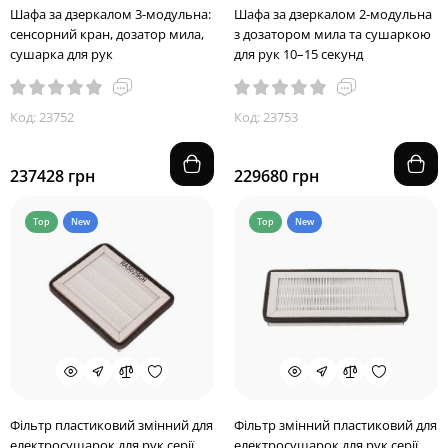
Шафа за дзеркалом 3-модульна:
Шафа за дзеркалом 2-модульна
сенсорний кран, дозатор мила,
з дозатором мила та сушаркою
сушарка для рук
для рук 10–15 секунд
Код: 23752
Код: 23753
237428 грн
229680 грн
Top
New
Top
New
Фільтр пластиковий змінний для
Фільтр змінний пластиковий для
електросушарок для рук серії
електросушарок для рук серії