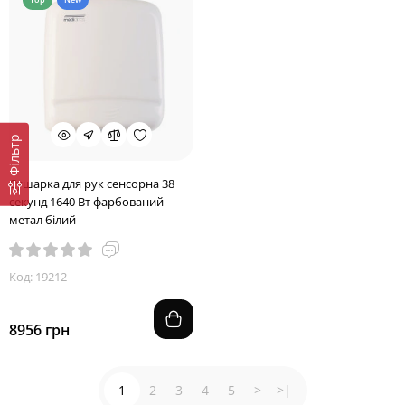
Фільтр
Сушарка для рук сенсорна 38
секунд 1640 Вт фарбований
метал білий
Код: 19212
8956 грн
1
2
3
4
5
>
>|