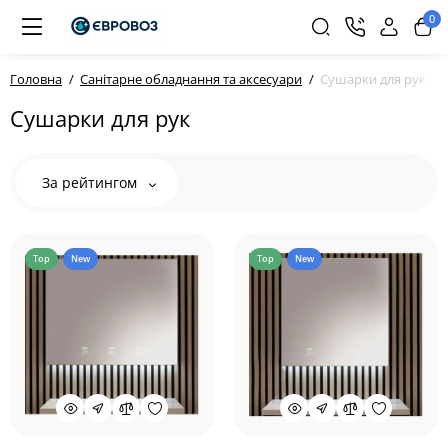
0
Головна
Санітарне обладнання та аксесуари
Сушарки для рук
Сушарки для рук
За рейтингом
Top
New
Top
New