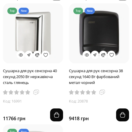
Top
New
Top
New
Сушарка для рук сенсорна 40
Сушарка для рук сенсорна 38
секунд 2050 Вт нержавіюча
секунд 1640 Вт фарбований
сталь глянець
метал чорний
Код: 16991
Код: 20878
11766 грн
9418 грн
Top
New