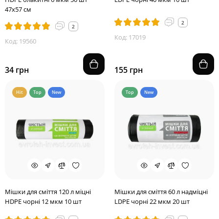
47х57 см
2
2
Код: 17019
Код: 19560
34 грн
155 грн
Hit
Top
New
Top
New
Мішки для сміття 120 л міцні
Мішки для сміття 60 л надміцні
HDPE чорні 12 мкм 10 шт
LDPE чорні 22 мкм 20 шт