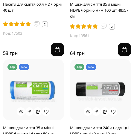
Пакети для сміття 60 л HD чорні
Мішки для сміття 35 л міцні
40 шт
HDPE чорні 6 мкм 100 шт 48х57
см
2
2
Код: 17503
Код: 19561
53 грн
64 грн
Top
New
Top
New
Мішки для сміття 35 л міцні
Мішки для сміття 240 л надміцні
HDPE блакитні 6 мкм 50 шт
LDPE чорні 40 мкм 10 шт