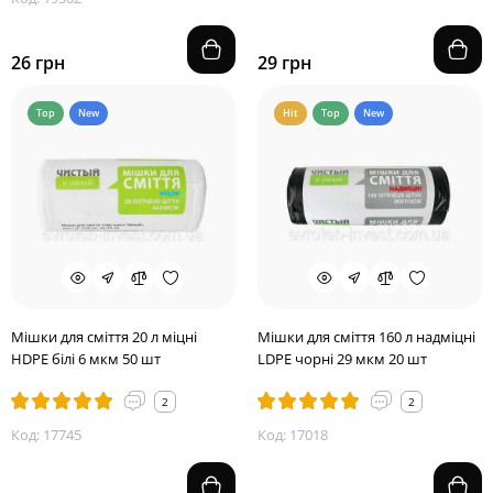
26 грн
29 грн
Top
New
Hit
Top
New
Мішки для сміття 20 л міцні
Мішки для сміття 160 л надміцні
HDPE білі 6 мкм 50 шт
LDPE чорні 29 мкм 20 шт
2
2
Код: 17745
Код: 17018