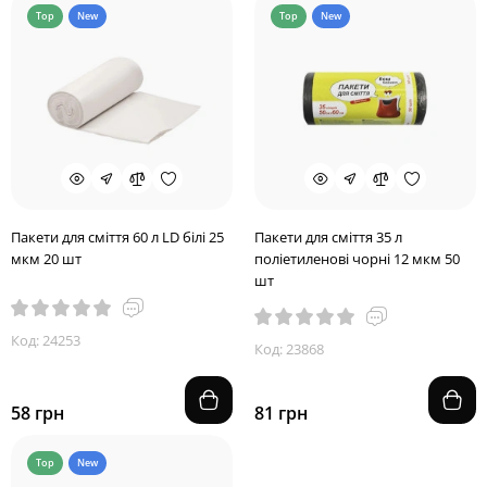
Top
New
Top
New
Пакети для сміття 60 л LD білі 25
Пакети для сміття 35 л
мкм 20 шт
поліетиленові чорні 12 мкм 50
шт
Код: 24253
Код: 23868
58 грн
81 грн
Top
New