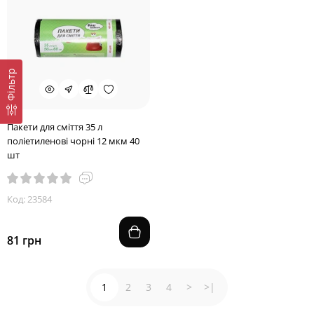
Фільтр
Пакети для сміття 35 л
поліетиленові чорні 12 мкм 40
шт
Код: 23584
81 грн
1
2
3
4
>
>|