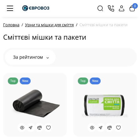
0
Головна
Урни та мішки для сміття
Сміттєві мішки та пакети
Сміттєві мішки та пакети
За рейтингом
Top
New
Top
New