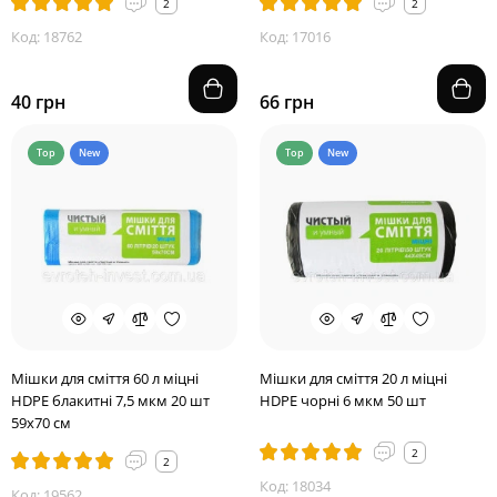
2
2
Код: 18762
Код: 17016
40 грн
66 грн
Top
New
Top
New
Мішки для сміття 60 л міцні
Мішки для сміття 20 л міцні
HDPE блакитні 7,5 мкм 20 шт
HDPE чорні 6 мкм 50 шт
59х70 см
2
2
Код: 18034
Код: 19562