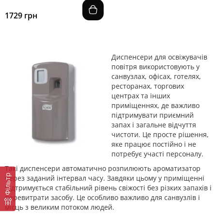
1729 грн
Диспенсери для освіжувачів
повітря використовують у
санвузлах, офісах, готелях,
ресторанах, торгових
центрах та інших
приміщеннях, де важливо
підтримувати приємний
запах і загальне відчуття
чистоти. Це просте рішення,
яке працює постійно і не
потребує участі персоналу.
Такі диспенсери автоматично розпилюють ароматизатор
Фільтр
через заданий інтервал часу. Завдяки цьому у приміщенні
підтримується стабільний рівень свіжості без різких запахів і
перевитрати засобу. Це особливо важливо для санвузлів і
місць з великим потоком людей.