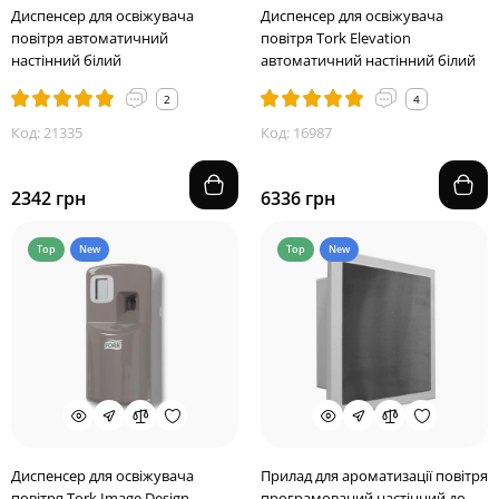
Диспенсер для освіжувача
Диспенсер для освіжувача
повітря автоматичний
повітря Tork Elevation
настінний білий
автоматичний настінний білий
2
4
Код: 21335
Код: 16987
2342 грн
6336 грн
Top
New
Top
New
Диспенсер для освіжувача
Прилад для ароматизації повітря
повітря Tork Image Design
програмований настінний до