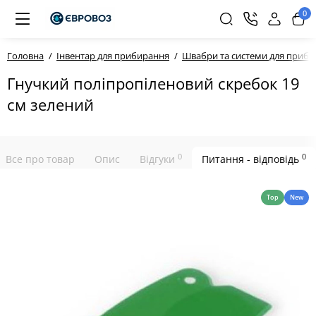
0
Головна
Інвентар для прибирання
Швабри та системи для приб
Гнучкий поліпропіленовий скребок 19
см зелений
0
0
Все про товар
Опис
Відгуки
Питання - відповідь
Top
New