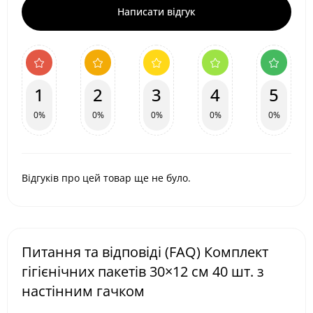
Написати відгук
1
2
3
4
5
0%
0%
0%
0%
0%
Відгуків про цей товар ще не було.
Питання та відповіді (FAQ) Комплект
гігієнічних пакетів 30×12 см 40 шт. з
настінним гачком