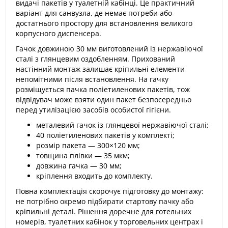
видачі пакетів у туалетній кабінці. Це практичний
варіант для санвузла, де немає потреби або
достатнього простору для встановлення великого
корпусного диспенсера.
Гачок довжиною 30 мм виготовлений із нержавіючої
сталі з глянцевим оздобленням. Прихований
настінний монтаж залишає кріпильні елементи
непомітними після встановлення. На гачку
розміщується пачка поліетиленових пакетів, тож
відвідувач може взяти один пакет безпосередньо
перед утилізацією засобів особистої гігієни.
металевий гачок із глянцевої нержавіючої сталі;
40 поліетиленових пакетів у комплекті;
розмір пакета — 300×120 мм;
товщина плівки — 35 мкм;
довжина гачка — 30 мм;
кріплення входить до комплекту.
Повна комплектація скорочує підготовку до монтажу:
не потрібно окремо підбирати стартову пачку або
кріпильні деталі. Рішення доречне для готельних
номерів, туалетних кабінок у торговельних центрах і