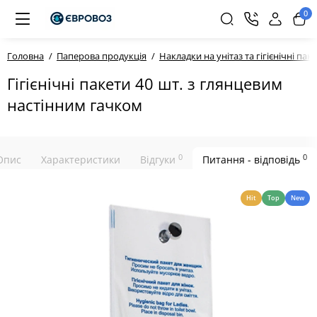
0
Головна
Паперова продукція
Накладки на унітаз та гігієнічні пак
Гігієнічні пакети 40 шт. з глянцевим
настінним гачком
0
0
Опис
Характеристики
Відгуки
Питання - відповідь
Hit
Top
New