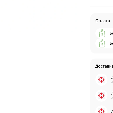
Оплата
Б
Б
Доставк
А
А