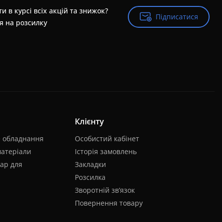
и в курсі всіх акцій та знижок?
Підписатися
Підписатися
я на розсилку
Клієнту
е обладнання
Особистий кабінет
матеріали
Історія замовлень
ар для
Закладки
Розсилка
Зворотній зв’язок
Повернення товару