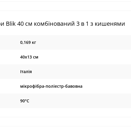
 Blik 40 см комбінований 3 в 1 з кишенями
0,169 кг
40х13 см
Італія
мікрофібра-поліестр-бавовна
90°С