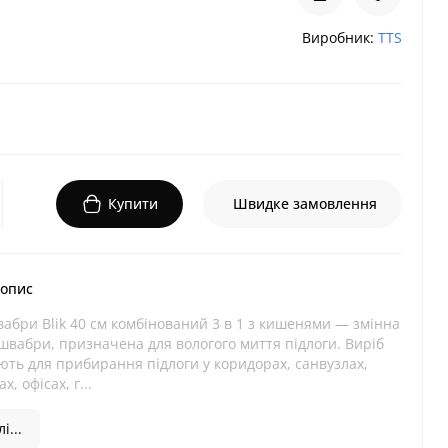
Виробник:
TTS
Купити
Швидке замовлення
 опис
бри Blik 40 см комбінований 3 в 1 з кишенями — змінна
швабри, призначена для вологого миття підлоги. Виріб
ть для прибирання підлоги у коридорах, санвузлах,
х, офісах, г...
і...