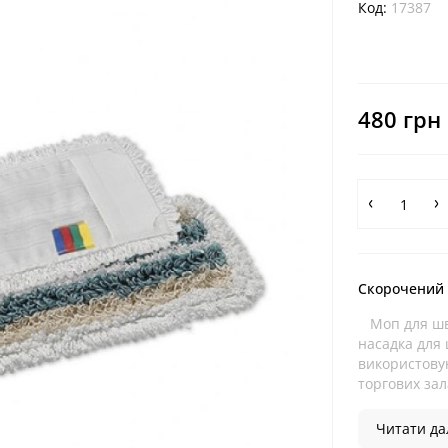
Код:
17387
480 грн
Скорочений
Моп для шва
насадка для 
використовую
торгових зала
Читати дал