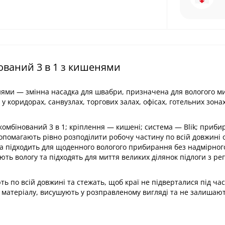
ований 3 в 1 з кишенями
нями — змінна насадка для швабри, призначена для вологого м
 коридорах, санвузлах, торгових залах, офісах, готельних зонах
омбінований 3 в 1; кріплення — кишені; система — Blik; приб
опомагають рівно розподілити робочу частину по всій довжині 
та підходить для щоденного вологого прибирання без надмірног
ть вологу та підходять для миття великих ділянок підлоги з р
по всій довжині та стежать, щоб краї не підверталися під час
 матеріалу, висушують у розправленому вигляді та не залишаю