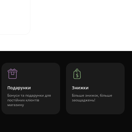
Подарунки
Знижки
Бонуси та подарунки для
Більше знижок, більше
постійних клієнтів
заощаджень!
магазину