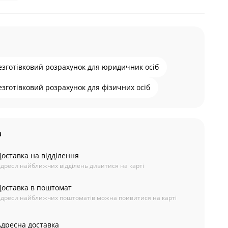
езготівковий розрахунок для юридичник осіб
езготівковий розрахунок для фізичних осіб
а
Доставка на відділення
дреси найближчих відділень дивитися на карті
Доставка в поштомат
дреси найближчих поштоматів можна поивитися на карті
Адресна доставка