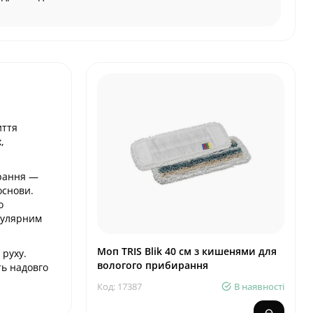
иття
,
ирання —
основи.
о
егулярним
Моп TRIS Blik 40 см з кишенями для
 руху.
вологого прибирання
ть надовго
Код: 17387
В наявності