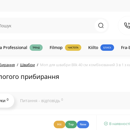
a Professional
Filmop
Kiilto
Fra-
ТРЕНД
ЧИСТОТА
БЛИСК
ибирання
Швабри
Моп для швабри Blik 40 см комбінований 3 в 1 з
ологого прибирання
0
0
уки
Питання - відповідь
В наявності
Hit
Top
New