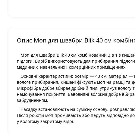
Опис Моп для швабри Blik 40 см комбін
Моп для швабри Blik 40 см комбінований 3 в 1 з кише
підлоги. Виріб використовують для прибирання підлоги у
медичних, навчальних і комерційних приміщеннях.
Основні характеристики: розмір — 40 см; матеріал — к
вологе прибирання. Кишені фіксують моп на рамці та д
Мікрофібра добре збирає дрібний пил, утримує вологу 
намочування покриття. Бавовняні волокна добре вбираю
забрудненням.
Насадку встановлюють на сумісну основу, розправляють 
Після роботи моп промивають або перуть відповідно до
у вологому закритому відрі.