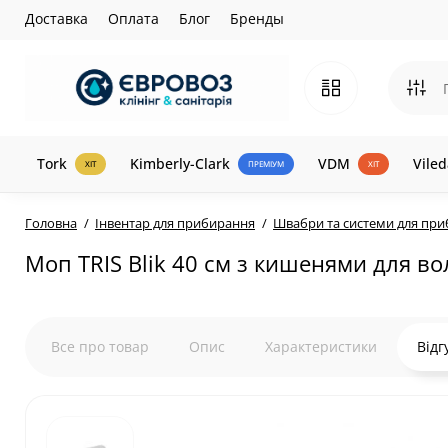
Доставка
Оплата
Блог
Бренды
Tork
Kimberly-Clark
VDM
Viled
ХІТ
ПРЕМІУМ
ХІТ
Головна
Інвентар для прибирання
Швабри та системи для пр
Моп TRIS Blik 40 см з кишенями для в
Все про товар
Опис
Характеристики
Відг