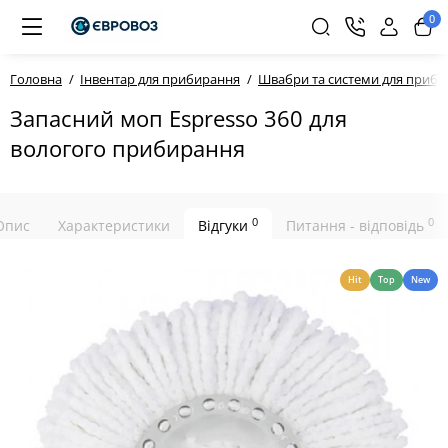
0
Головна
Інвентар для прибирання
Швабри та системи для приб
Запасний моп Espresso 360 для
вологого прибирання
0
0
Опис
Характеристики
Відгуки
Питання - відповідь
Hit
Top
New