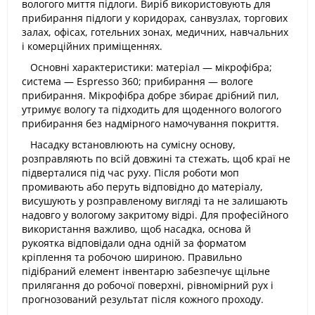
вологого миття підлоги. Виріб використовують для
прибирання підлоги у коридорах, санвузлах, торгових
залах, офісах, готельних зонах, медичних, навчальних
і комерційних приміщеннях.
Основні характеристики: матеріал — мікрофібра;
система — Espresso 360; прибирання — вологе
прибирання. Мікрофібра добре збирає дрібний пил,
утримує вологу та підходить для щоденного вологого
прибирання без надмірного намочування покриття.
Насадку встановлюють на сумісну основу,
розправляють по всій довжині та стежать, щоб краї не
підверталися під час руху. Після роботи моп
промивають або перуть відповідно до матеріалу,
висушують у розправленому вигляді та не залишають
надовго у вологому закритому відрі. Для професійного
використання важливо, щоб насадка, основа й
рукоятка відповідали одна одній за форматом
кріплення та робочою шириною. Правильно
підібраний елемент інвентарю забезпечує щільне
прилягання до робочої поверхні, рівномірний рух і
прогнозований результат після кожного проходу.