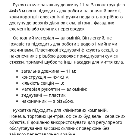
Рукоятка має загальну довжину 11 м. За конструкцією
4х4х3 м вона підходить для роботи на значній висоті,
коли коротші телескопічні ручки не дають потрібного
доступу до верхніх ділянок скла, вітрин, фасадних
елементів або скляних перегородок.
Основний матеріал — алюміній. Він легкий, не
іржавіє та підходить для роботи з водою і мийними
розчинами. Пластикові з’єднувачі фіксують секції, а
наконечник з різьбою дозволяє приєднувати сумісні
стяжки, тримачі шубок та інші насадки для миття скла.
загальна довжина — 11 м;
конструкція — 4х4х3 м;
кількість секцій — 3;
матеріал рукоятки — алюміній;
з’єднувачі — пластик;
наконечник — з різьбою.
Рукоятка підходить для клінінгових компаній,
HoReCa, торгових центрів, офісних будівель і сервісних
об’єктів. Її доцільно використовувати для регулярного
обслуговування високих скляних поверхонь без
зайвого переставляння драбин.