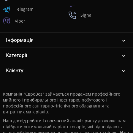
Telegram
Signal
Viber
Інформація
Категорії
Клієнту
Компанія "ЄвроВоз" займається продажем професійного
мийного і прибирального інвентарю, побутового і
професійного санітарно-гігієнічного обладнання та
витратних матеріалів.
Наш досвід роботи і своєчасний аналіз ринку дозволяє нам
підібрати оптимальний варіант товарів, які відповідають
всім необхідним вимогам по зручності, якістю та ціною. Наш