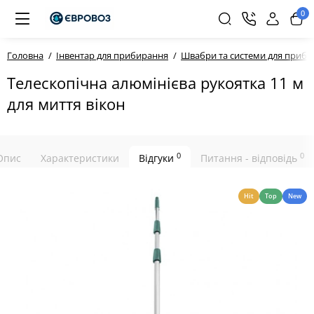
0
Головна
Інвентар для прибирання
Швабри та системи для приб
Телескопічна алюмінієва рукоятка 11 м
для миття вікон
0
0
Опис
Характеристики
Відгуки
Питання - відповідь
Hit
Top
New