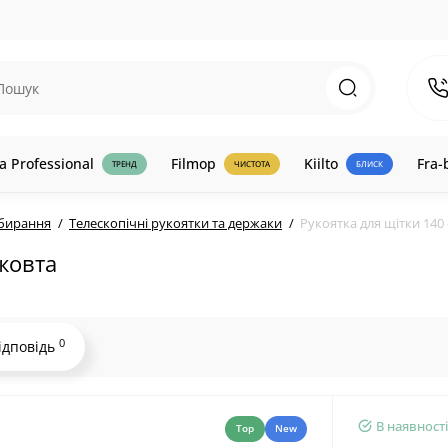
a Professional
Filmop
Kiilto
Fra-
ТРЕНД
ЧИСТОТА
БЛИСК
ибирання
Телескопічні рукоятки та держаки
Рукоятка для щітки 140
жовта
0
ідповідь
В наявності
Top
New