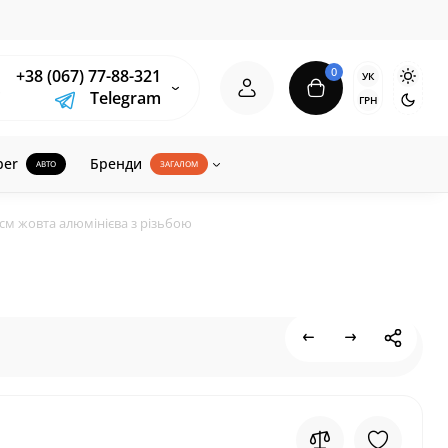
0
+38 (067) 77-88-321
УК
Telegram
ГРН
ber
Бренди
АВТО
ЗАГАЛОМ
 см жовта алюмінієва з різьбою