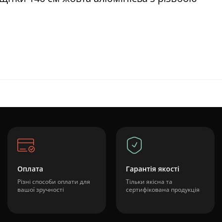
Оплата
Гарантія якості
Різні способи оплати для
Тільки якісна та
вашої зручності
сертифікована продукція