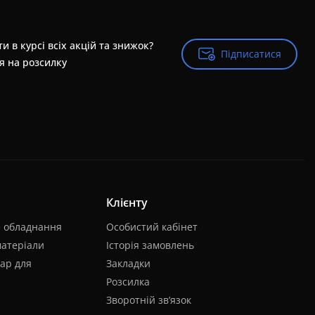
и в курсі всіх акцій та знижок?
Підписатися
Підписатися
я на розсилку
Клієнту
е обладнання
Особистий кабінет
матеріали
Історія замовлень
ар для
Закладки
Розсилка
Зворотній зв’язок