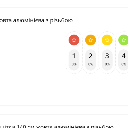
жовта алюмінієва з різьбою
1
2
3
4
0%
0%
0%
0%
 щітки 140 см жовта алюмінієва з різьбою