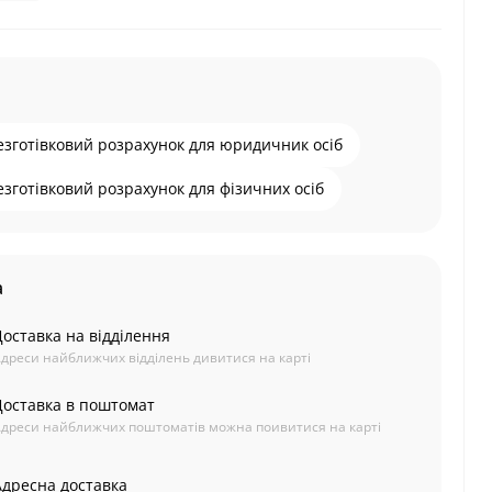
езготівковий розрахунок для юридичник осіб
езготівковий розрахунок для фізичних осіб
а
Доставка на відділення
дреси найближчих відділень дивитися на карті
Доставка в поштомат
дреси найближчих поштоматів можна поивитися на карті
Адресна доставка