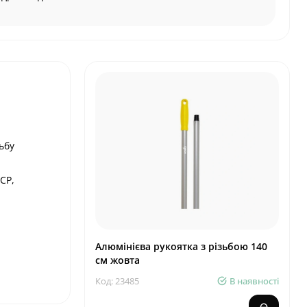
ьбу
СР,
Алюмінієва рукоятка з різьбою 140
см жовта
Код: 23485
В наявності