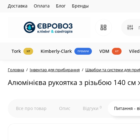
Доставка
Оплата
Блог
Бренды
Tork
Kimberly-Clark
VDM
Viled
ХІТ
ПРЕМІУМ
ХІТ
Головна
Інвентар для прибирання
Швабри та системи для пр
Алюмінієва рукоятка з різьбою 140 см 
0
Все про товар
Опис
Відгуки
Питання - в