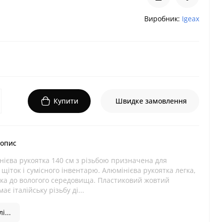
Виробник:
Igeax
Купити
Швидке замовлення
 опис
ієва рукоятка 140 см з різьбою призначена для
щіток і сумісного інвентарю. Алюмінієва рукоятка легка,
йка до вологого середовища. Пластиковий жовтий
є італійську різьбу ді...
і...