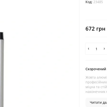
Код:
23485
672 грн
Скорочений
Жовта алюмін
професійних 
міцна та сті
наконечник ма
Читати дал