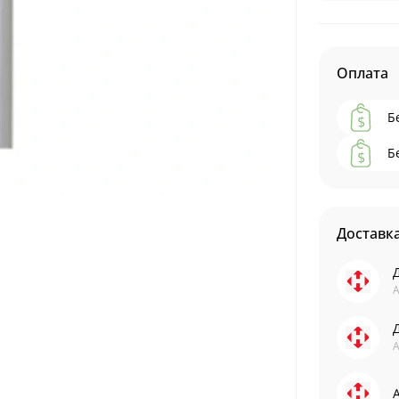
Оплата
Б
Б
Доставк
А
А