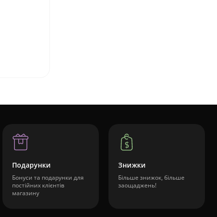
Подарунки
Знижки
Бонуси та подарунки для
Більше знижок, більше
постійних клієнтів
заощаджень!
магазину