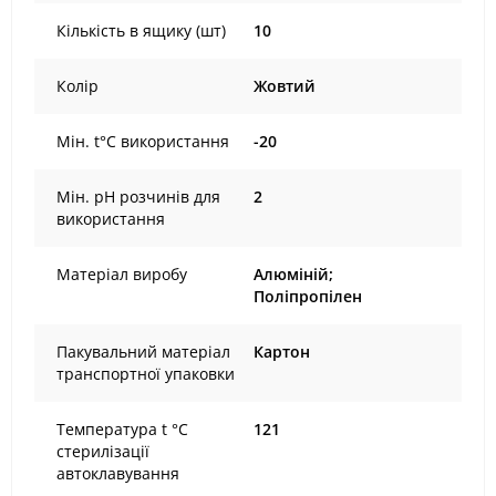
Кількість в ящику (шт)
10
Колір
Жовтий
Мін. t°С використання
-20
Мін. рН розчинів для
2
використання
Матеріал виробу
Алюміній;
Поліпропілен
Пакувальний матеріал
Картон
транспортної упаковки
Температура t °С
121
стерилізації
автоклавування