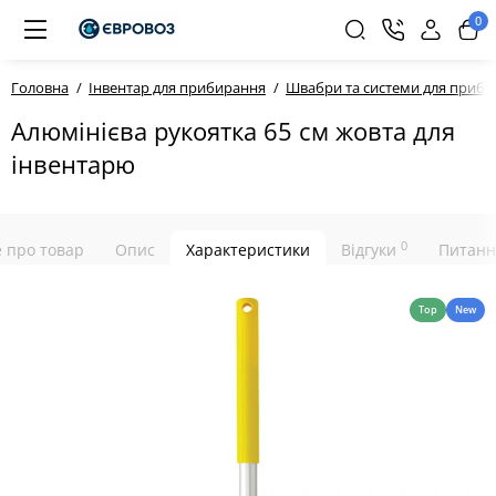
0
Головна
Інвентар для прибирання
Швабри та системи для приб
Алюмінієва рукоятка 65 см жовта для
інвентарю
0
е про товар
Опис
Характеристики
Відгуки
Питанн
Top
New