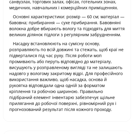
санвузлах, торгових залах, офісах, готельних зонах,
медичних, навчальних і комерційних приміщеннях.
Основні характеристики: розмір — 60 см; матеріал —
бавовна; прибирання — сухе прибирання. Бавовняні
волокна добре вбирають вологу та підходять для миття
великих ділянок підлоги з регулярним забрудненням.
Насадку встановлюють на сумісну основу,
розправляють по всій довжині та стежать, щоб краї не
підверталися під час руху. Після роботи моп
промивають або перуть відповідно до матеріалу,
висушують у розправленому вигляді та не залишають
надовго у вологому закритому відрі. Для професійного
використання важливо, щоб насадка, основа й
рукоятка відповідали одна одній за форматом
кріплення та робочою шириною. Правильно
підібраний елемент інвентарю забезпечує щільне
прилягання до робочої поверхні, рівномірний рух і
прогнозований результат після кожного проходу.