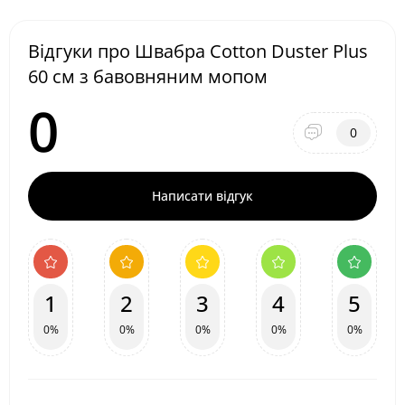
Відгуки про Швабра Cotton Duster Plus
60 см з бавовняним мопом
0
0
Написати відгук
1
2
3
4
5
0%
0%
0%
0%
0%