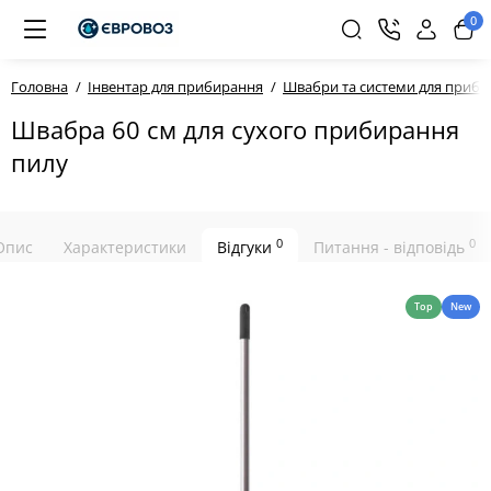
0
Головна
Інвентар для прибирання
Швабри та системи для приб
Швабра 60 см для сухого прибирання
пилу
0
0
Опис
Характеристики
Відгуки
Питання - відповідь
Top
New