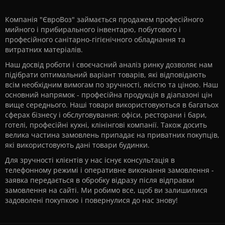
Компанія "ЄвроВоз" займається продажем професійного
мийного і прибирального інвентарю, побутового і
професійного санітарно-гігієнічного обладнання та
витратних матеріалів.
Наш досвід роботи і своєчасний аналіз ринку дозволяє нам
підібрати оптимальний варіант товарів, які відповідають
всім необхідним вимогам по зручності, якістю та ціною. Наш
основний напрямок - професійна продукція в діапазоні цін
вище середнього. Наші товари використовуються в багатьох
сферах бізнесу і обслуговування: офіси, ресторани і бари,
готелі, професійні кухні, клінінгові компанії. Також досить
велика частина замовлень припадає на приватних покупців,
які використовують дані товари будинки.
Для зручності клієнтів у нас існує консультація в
телефонному режимі і оперативне виконання замовлення -
заявка передається в обробку відразу після відправки
замовлення на сайті. Ми робимо все, щоб ви залишилися
задоволені покупкою і повернулися до нас знову!