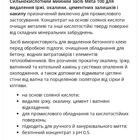
Сильнокислотний мийний засіб Meta 100 для
видалення іржі, окалини, цементних залишків і
накипу
призначений виключно для промислового
застосування. Концентрат на основі соляної кислоти
очищує металеві та інші кислотостійкі тверді поверхні
від складних мінеральних забруднень.
Засіб використовують для видалення бетонного клею
перед обробкою підлоги, очищення обладнання для
бетону, водних витратомірів і елементів
теплообмінників. Він розчиняє прокатну окалину, іржу,
вапняний та котельний камінь у системах опалення й
охолодження, а також допомагає відмивати цегляні
стіни від вапна та порцелянові ізолятори від сірки й
кіптяви.
на основі соляної кислоти;
видаляє іржу, окалину, цемент і вапняні
відкладення;
для промислового обладнання та кислотостійких
поверхонь;
підходить для ручного й занурювального миття;
безпінний концентрат з pH 0,5.