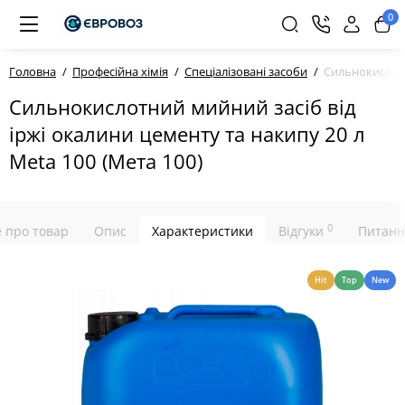
0
Головна
Професійна хімія
Спеціалізовані засоби
Сильнокислотн
Сильнокислотний мийний засіб від
іржі окалини цементу та накипу 20 л
Meta 100 (Мета 100)
0
е про товар
Опис
Характеристики
Відгуки
Питанн
Hit
Top
New