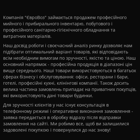
Компанія "ЄвроВоз" займається продажем професійного
мийного і прибирального інвентарю, побутового і
професійного санітарно-гігієнічного обладнання та
витратних матеріалів.
Наш досвід роботи і своєчасний аналіз ринку дозволяє нам
підібрати оптимальний варіант товарів, які відповідають
всім необхідним вимогам по зручності, якістю та ціною. Наш
основний напрямок - професійна продукція в діапазоні цін
вище середнього. Наші товари використовуються в багатьох
сферах бізнесу і обслуговування: офіси, ресторани і бари,
готелі, професійні кухні, клінінгові компанії. Також досить
велика частина замовлень припадає на приватних покупців,
які використовують дані товари будинки.
Для зручності клієнтів у нас існує консультація в
телефонному режимі і оперативне виконання замовлення -
заявка передається в обробку відразу після відправки
замовлення на сайті. Ми робимо все, щоб ви залишилися
задоволені покупкою і повернулися до нас знову!