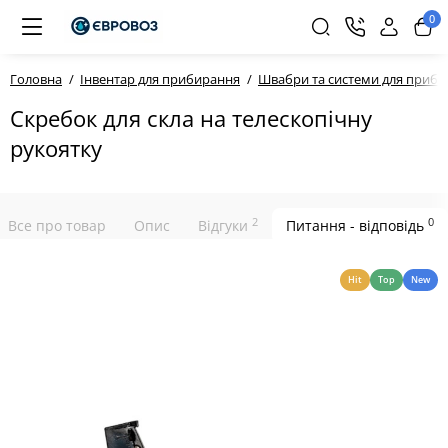
0
Головна
Інвентар для прибирання
Швабри та системи для приб
Скребок для скла на телескопічну
рукоятку
2
0
Все про товар
Опис
Відгуки
Питання - відповідь
Hit
Top
New