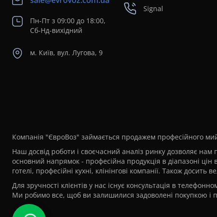
sale@evrovoz.com.ua
Signal
Пн-Пт з 09:00 до 18:00,
Сб-Нд-вихідний
м. Київ, вул. Лугова, 9
Компанія "ЄвроВоз" займається продажем професійного мийн
Наш досвід роботи і своєчасний аналіз ринку дозволяє нам п
основний напрямок - професійна продукція в діапазоні цін 
готелі, професійні кухні, клінінгові компанії. Також досит
Для зручності клієнтів у нас існує консультація в телефонн
Ми робимо все, щоб ви залишилися задоволені покупкою і п