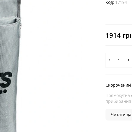
Код:
17194
1914 гр
Скорочений
Прямокутна 
прибирання д
Читати дал