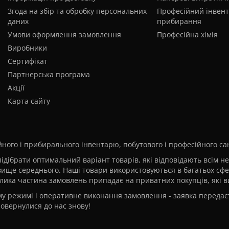
Згода на збір та обробку персональних
Професійний інвент
даних
прибирання
Умови оформлення замовлення
Професійна хімія
Виробники
Сертифікат
Партнерська програма
Акції
Карта сайту
ого і прибирального інвентарю, побутового і професійного сані
ідібрати оптимальний варіант товарів, які відповідають всім н
вище середнього. Наші товари використовуються в багатьох сфера
ь велика частина замовлень припадає на приватних покупців, які
ому режимі і оперативне виконання замовлення - заявка передаєт
овернулися до нас знову!