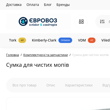
Доставка
Оплата
Блог
Бренды
Tork
Kimberly-Clark
VDM
Viled
ХІТ
ПРЕМІУМ
ХІТ
Головна
Комплектуючі та запчастини
Сумка для чистих мопів
Сумка для чистих мопів
Все про товар
Опис
Характеристики
Відг