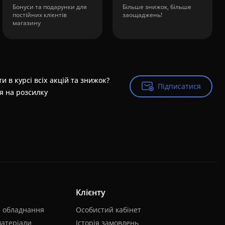
Бонуси та подарунки для
Більше знижок, більше
постійних клієнтів
заощаджень!
магазину
и в курсі всіх акцій та знижок?
Підписатися
Підписатися
я на розсилку
Клієнту
е обладнання
Особистий кабінет
матеріали
Історія замовлень