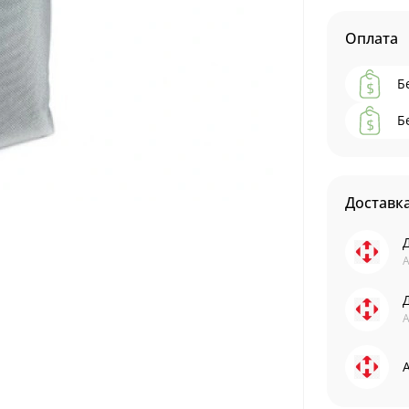
Оплата
Б
Б
Доставк
А
А