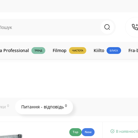
a Professional
Filmop
Kiilto
Fra-
ТРЕНД
ЧИСТОТА
БЛИСК
0
0
уки
Питання - відповідь
В наявності
Top
New