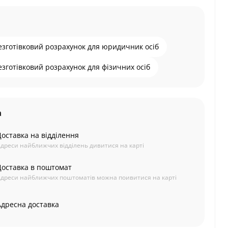
езготівковий розрахунок для юридичник осіб
езготівковий розрахунок для фізичних осіб
а
Доставка на відділення
дреси найближчих відділень дивитися на карті
Доставка в поштомат
дреси найближчих поштоматів можна поивитися на карті
Адресна доставка