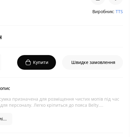
Виробник:
TTS
н
Купити
Швидке замовлення
 опис
сумка призначена для розміщення чистих мопів під час
ля персоналу. Легко кріпиться до пояса Belty....
і...