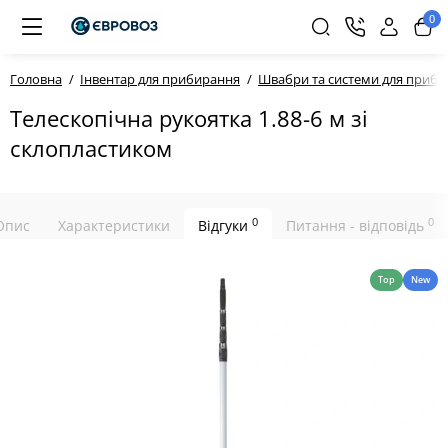
0
Головна
Інвентар для прибирання
Швабри та системи для приб
Телескопічна рукоятка 1.88-6 м зі
склопластиком
0
0
Опис
Характеристики
Відгуки
Питання - відповідь
Top
New