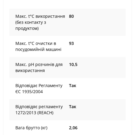
Maкс. t°С використання
80
(без контакту з
продуктом)
Maкс. t°С очистки в
93
посудомийній машині
Maкс. рН розчинів для
10,5
використання
Відповідає Регламенту
Так
ЄС 1935/2004
Відповідяє регламенту
Так
1272/2013 (REACH)
Вага брутто (кг)
2,06