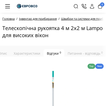
0
Головна
Інвентар для прибирання
Швабри та системи для приб
Телескопічна рукоятка 4 м 2х2 м Lampo
для високих вікон
0
0
Опис
Характеристики
Відгуки
Питання - відповідь
Top
New