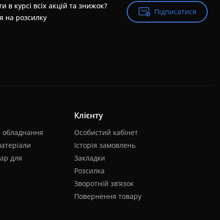
и в курсі всіх акцій та знижок?
Підписатися
Підписатися
я на розсилку
Клієнту
е обладнання
Особистий кабінет
матеріали
Історія замовлень
ар для
Закладки
Розсилка
Зворотній зв’язок
Повернення товару