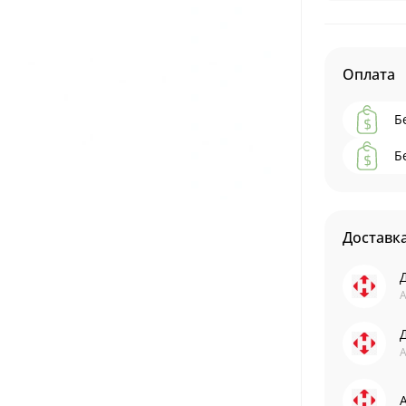
Оплата
Б
Б
Доставк
А
А