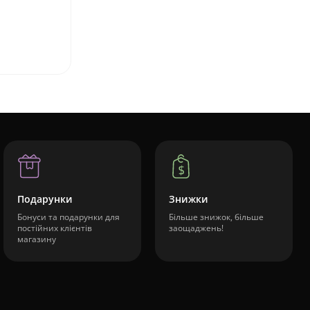
Подарунки
Знижки
Бонуси та подарунки для
Більше знижок, більше
постійних клієнтів
заощаджень!
магазину