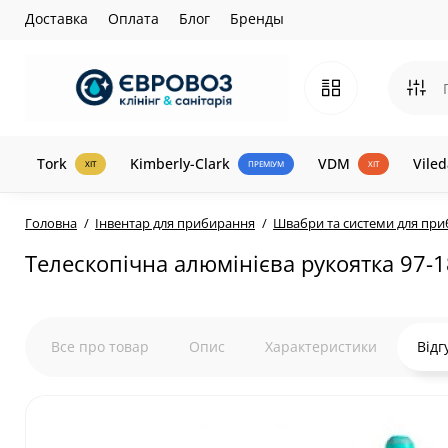
Доставка
Оплата
Блог
Бренды
Tork
Kimberly-Clark
VDM
Viled
ХІТ
ПРЕМІУМ
ХІТ
Головна
Інвентар для прибирання
Швабри та системи для пр
Телескопічна алюмінієва рукоятка 97-1
Все про товар
Опис
Характеристики
Відг