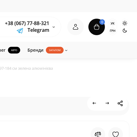
0
+38 (067) 77-88-321
УК
Telegram
ГРН
ber
Бренди
АВТО
ЗАГАЛОМ
97-184 см зелена алюмінієва