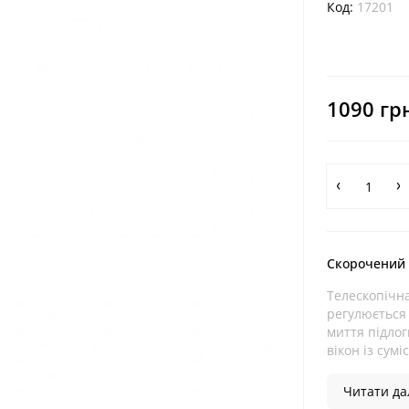
Код:
17201
1090 гр
Скорочений
Телескопічна
регулюється 
миття підлог
вікон із сумі
Читати дал