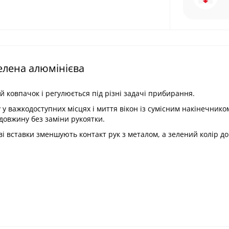
елена алюмінієва
й ковпачок і регулюється під різні задачі прибирання.
у важкодоступних місцях і миття вікон із сумісним накінечнико
довжину без заміни рукоятки.
ві вставки зменшують контакт рук з металом, а зелений колір д