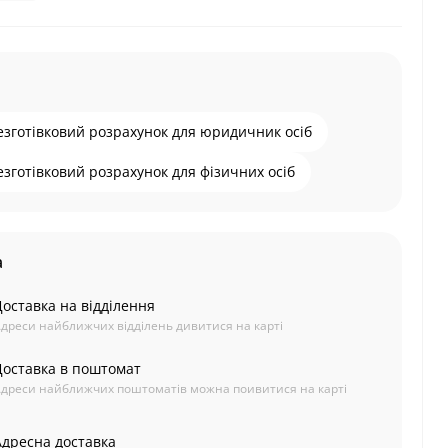
езготівковий розрахунок для юридичник осіб
езготівковий розрахунок для фізичних осіб
а
Доставка на відділення
дреси найближчих відділень дивитися на карті
Доставка в поштомат
дреси найближчих поштоматів можна поивитися на карті
Адресна доставка