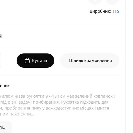
Виробник:
TTS
н
Купити
Швидке замовлення
 опис
 алюмінієва рукоятка 97-184 см має зелений ковпачок і
під різні задачі прибирання. Рукоятка підходить для
и, прибирання пилу у важкодоступних місцях і миття
сним накінечни...
і...