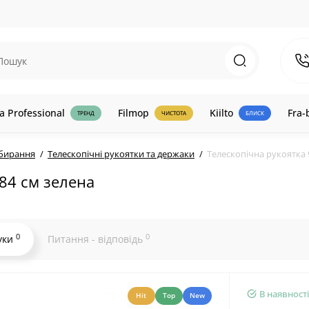
a Professional
Filmop
Kiilto
Fra-
ТРЕНД
ЧИСТОТА
БЛИСК
ибирання
Телескопічні рукоятки та держаки
Телескопічна рукоятка 
84 см зелена
0
0
уки
Питання - відповідь
В наявності
Hit
Top
New