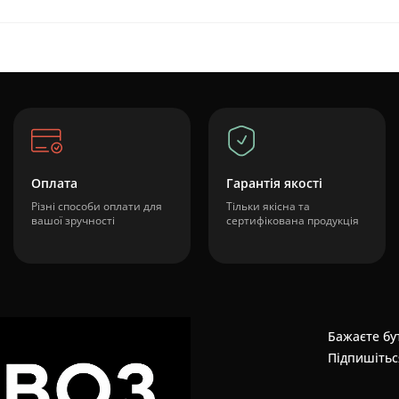
Оплата
Гарантія якості
Різні способи оплати для
Тільки якісна та
вашої зручності
сертифікована продукція
Бажаєте бут
Підпишітьс