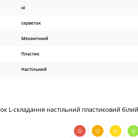
ні
серветок
Механічний
Пластик
Настільний
ток L-складання настільний пластиковий біли