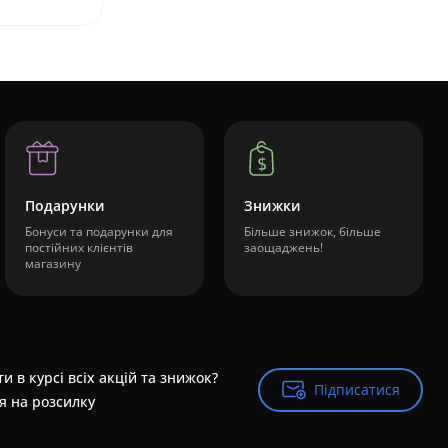
Подарунки
Знижки
Бонуси та подарунки для
Більше знижок, більше
постійних клієнтів
заощаджень!
магазину
и в курсі всіх акцій та знижок?
Підписатися
Підписатися
я на розсилку