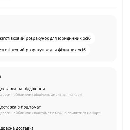
езготівковий розрахунок для юридичник осіб
езготівковий розрахунок для фізичних осіб
а
Доставка на відділення
дреси найближчих відділень дивитися на карті
Доставка в поштомат
дреси найближчих поштоматів можна поивитися на карті
Адресна доставка