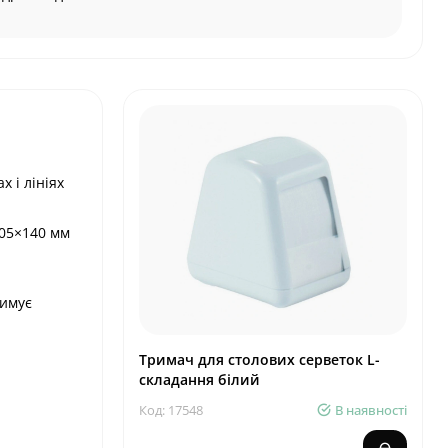
 і лініях
105×140 мм
римує
Тримач для столових серветок L-
складання білий
Код: 17548
В наявності