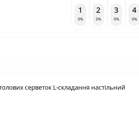
1
2
3
4
0%
0%
0%
0%
столових серветок L-складання настільний