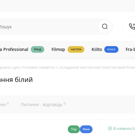
a Professional
Filmop
Kiilto
Fra-
ТРЕНД
ЧИСТОТА
БЛИСК
римач для столових серветок L-складання настільний пластиковий біли
ання білий
0
0
уки
Питання - відповідь
В наявності
Top
New