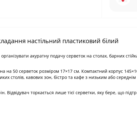
кладання настільний пластиковий білий
організувати акуратну подачу серветок на столах, барних стійках
ана на 50 серветок розміром 17×17 см. Компактний корпус 145×
иких столів, кавових зон, бістро та кафе з низьким або середнім
н. Відвідувач торкається лише тієї серветки, яку бере, що підт