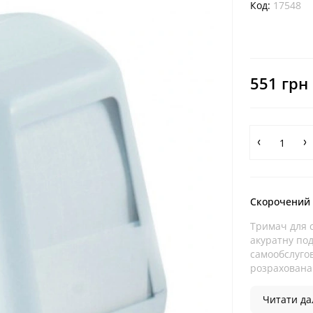
Код:
17548
551 грн
Скорочений
Тримач для с
акуратну под
самообслугов
розрахована 
Читати дал