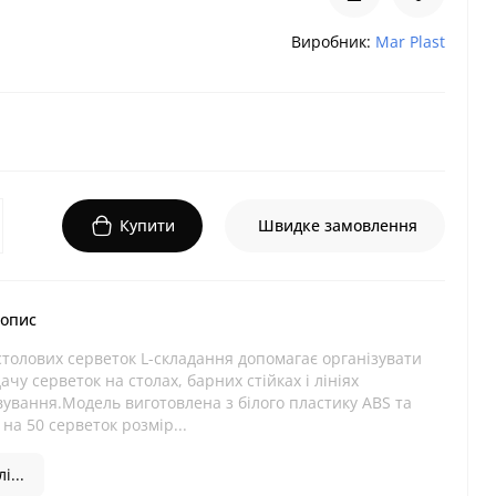
Виробник:
Mar Plast
Купити
Швидке замовлення
 опис
толових серветок L-складання допомагає організувати
ачу серветок на столах, барних стійках і лініях
ування.Модель виготовлена з білого пластику ABS та
на 50 серветок розмір...
і...