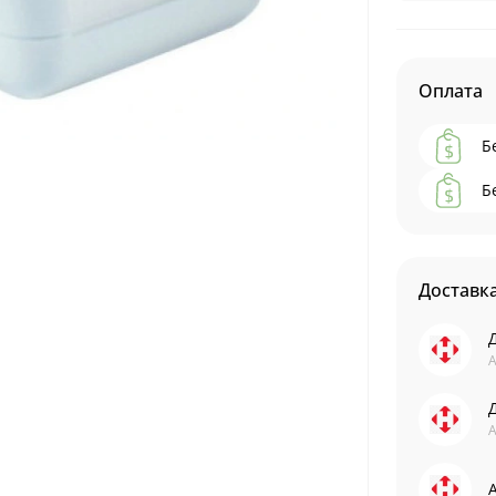
Оплата
Б
Б
Доставк
А
А