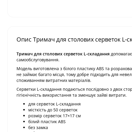
Опис Тримач для столових серветок L-с
Тримач для столових серветок L-складання
допомагає 
самообслуговування.
Модель виготовлена з білого пластику ABS та розрахов
не займає багато місця, тому добре підходить для невел
споживанням витратних матеріалів.
Серветки L-складання подаються послідовно з двох сторі
гігієнічність використання та зменшує зайві витрати.
для серветок L-складання
місткість до 50 серветок
розмір серветок 17×17 см
білий пластик ABS
без замка