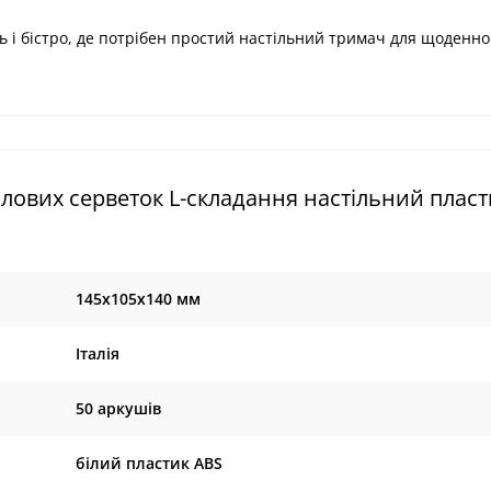
нь і бістро, де потрібен простий настільний тримач для щоденно
лових серветок L-складання настільний плас
145х105х140 мм
Італія
50 аркушів
білий пластик ABS