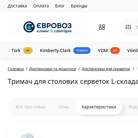
Доставка
Оплата
Блог
Бренды
Tork
Kimberly-Clark
VDM
Viled
ХІТ
ПРЕМІУМ
ХІТ
Головна
Диспенсери та дозатори
Диспенсери для серветок
Т
Тримач для столових серветок L-склад
Все про товар
Опис
Характеристики
Відг