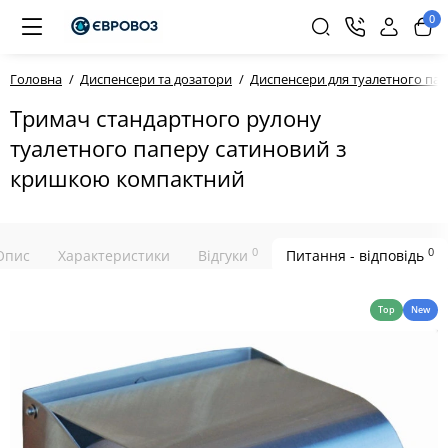
0
Головна
Диспенсери та дозатори
Диспенсери для туалетного па
Тримач стандартного рулону
туалетного паперу сатиновий з
кришкою компактний
0
0
Опис
Характеристики
Відгуки
Питання - відповідь
Top
New