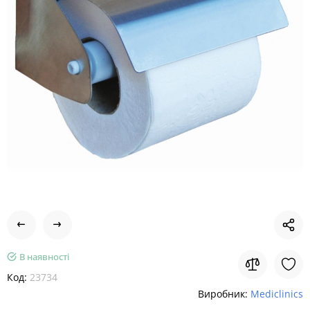
В наявності
Код:
23734
Виробник:
Mediclinics