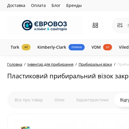
Доставка
Оплата
Блог
Бренды
Tork
Kimberly-Clark
VDM
Viled
ХІТ
ПРЕМІУМ
ХІТ
Головна
Інвентар для прибирання
Прибиральні візки
Прибир
Пластиковий прибиральний візок закри
Все про товар
Опис
Характеристики
Відг