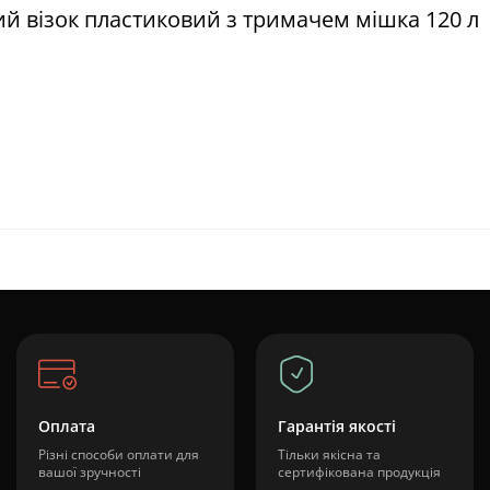
ий візок пластиковий з тримачем мішка 120 л
Оплата
Гарантія якості
Різні способи оплати для
Тільки якісна та
вашої зручності
сертифікована продукція