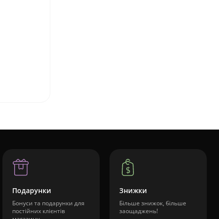
Подарунки
Знижки
Бонуси та подарунки для
Більше знижок, більше
постійних клієнтів
заощаджень!
магазину