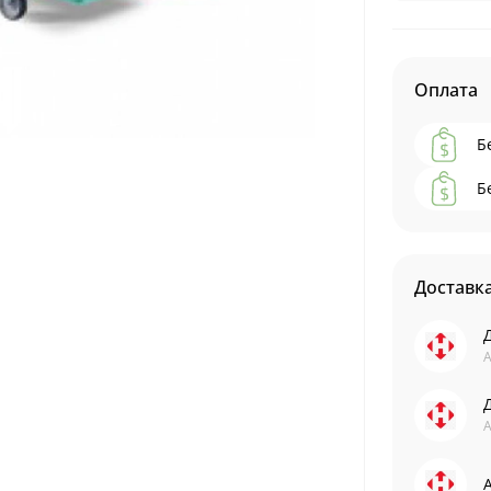
Оплата
Б
Б
Доставк
А
А