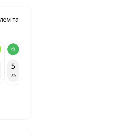
лем та
5
0%