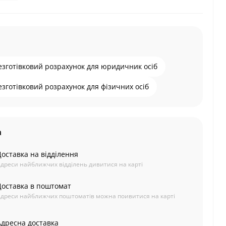
езготівковий розрахунок для юридичник осіб
езготівковий розрахунок для фізичних осіб
а
Доставка на відділення
дреси найближчих відділень дивитися на карті
Доставка в поштомат
дреси найближчих поштоматів можна поивитися на карті
Адресна доставка