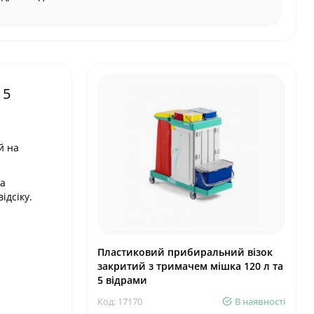
 5
й на
та
ідсіку.
Пластиковий прибиральний візок
закритий з тримачем мішка 120 л та
5 відрами
Код: 17170
В наявності