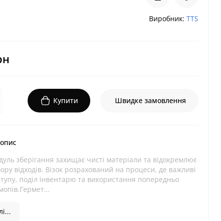
Виробник:
TTS
рн
Купити
Швидке замовлення
 опис
дуль зберігання захищає чисті матеріали та відокремлює
збору відходів. Візок розрахований на процеси, де важливі
ступу, поділ інвентарю та використання попередньо
опів.Гермет...
і...