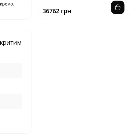
окремо.
36762 грн
акритим