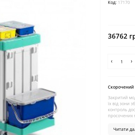
Код:
17170
36762 г
Скорочений
Закритий мо
їх від зони 
контроль до
просочених м
Читати дал