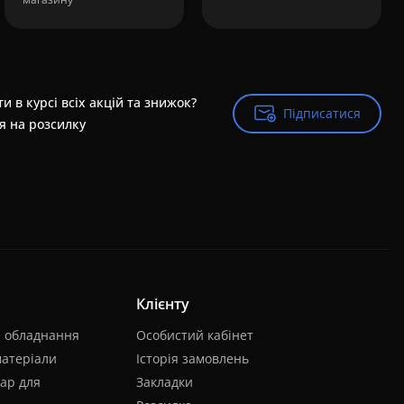
и в курсі всіх акцій та знижок?
Підписатися
Підписатися
я на розсилку
Клієнту
е обладнання
Особистий кабінет
матеріали
Історія замовлень
ар для
Закладки