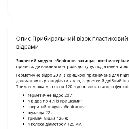
Опис Прибиральний візок пластиковий 
відрами
Закритий модуль зберігання захищає чисті матеріали 
процеси, де важливі контроль доступу, поділ інвентар
Герметичне відро 20 л із кришкою призначене для підг
допомагають розподіляти хімію, серветки й дрібний інв
Тримач мішка місткістю 120 л доповнює станцію функціє
герметичне відро 20 л;
4 відра по 4 л із кришками;
закритий модуль зберігання;
шухляда 22 л;
тримач мішка 120 л;
4 колеса діаметром 125 мм.