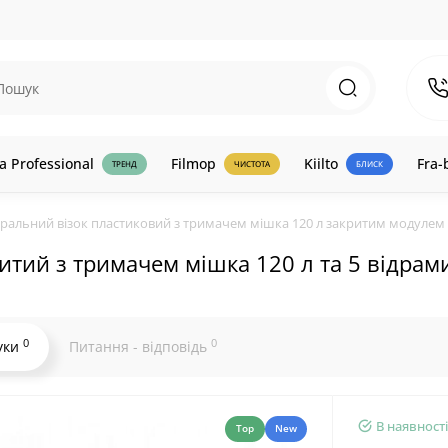
a Professional
Filmop
Kiilto
Fra-
ТРЕНД
ЧИСТОТА
БЛИСК
альний візок пластиковий з тримачем мішка 120 л закритим модулем 
тий з тримачем мішка 120 л та 5 відрам
0
0
уки
Питання - відповідь
В наявності
Top
New