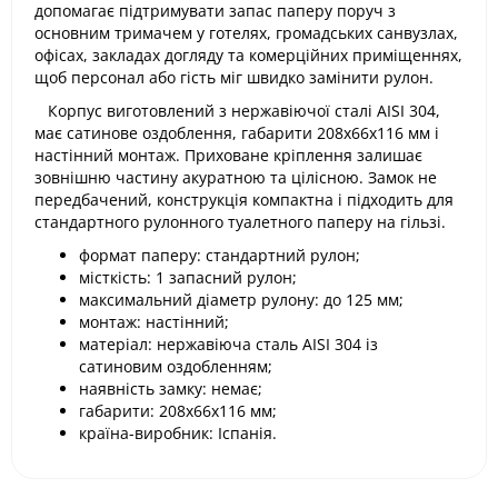
допомагає підтримувати запас паперу поруч з
основним тримачем у готелях, громадських санвузлах,
офісах, закладах догляду та комерційних приміщеннях,
щоб персонал або гість міг швидко замінити рулон.
Корпус виготовлений з нержавіючої сталі AISI 304,
має сатинове оздоблення, габарити 208х66х116 мм і
настінний монтаж. Приховане кріплення залишає
зовнішню частину акуратною та цілісною. Замок не
передбачений, конструкція компактна і підходить для
стандартного рулонного туалетного паперу на гільзі.
формат паперу: стандартний рулон;
місткість: 1 запасний рулон;
максимальний діаметр рулону: до 125 мм;
монтаж: настінний;
матеріал: нержавіюча сталь AISI 304 із
сатиновим оздобленням;
наявність замку: немає;
габарити: 208х66х116 мм;
країна-виробник: Іспанія.