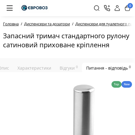
0
Головна
Диспенсери та дозатори
Диспенсери для туалетного па
Запасний тримач стандартного рулону
сатиновий приховане кріплення
0
0
Опис
Характеристики
Відгуки
Питання - відповідь
Top
New