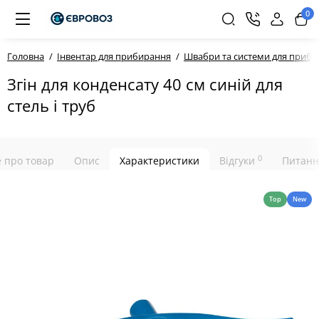
0
Головна
Інвентар для прибирання
Швабри та системи для приб
Згін для конденсату 40 см синій для
стель і труб
0
е про товар
Опис
Характеристики
Відгуки
Питанн
Top
New