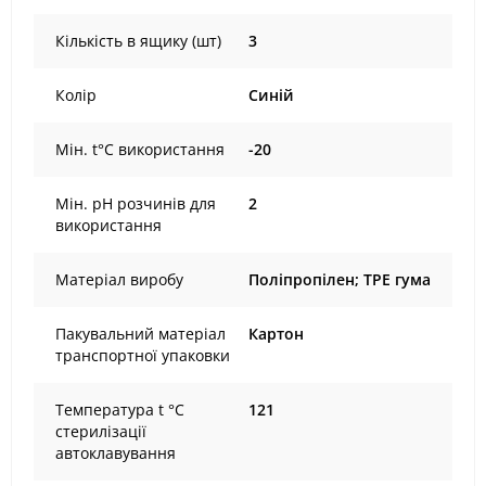
Кількість в ящику (шт)
3
Колір
Синій
Мін. t°С використання
-20
Мін. рН розчинів для
2
використання
Матеріал виробу
Поліпропілен; TPE гума
Пакувальний матеріал
Картон
транспортної упаковки
Температура t °С
121
стерилізації
автоклавування