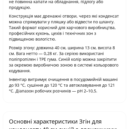
не повинна капати на обладнання, підлогу або
продукцію.
Конструкція має дренажні отвори, через які конденсат
можна спрямувати у пляшку або відвести по шлангу.
Такий формат корисний для харчового виробництва,
професійних кухонь, цехів і технічних зон з
підвищеною вологістю.
Розмір згону: довжина 40 см, ширина 13 см, висота 8
см. Вага нетто — 0,28 кг. За серією використані
поліпропілен і TPE гума. Синій колір можна закріпити
за окремою виробничою зоною в системі кольорового
кодування.
Інвентар витримує очищення в посудомийній машині
до 93 °C, сушіння до 120 °C та автоклавування до 121
°C. Діапазон робочих розчинів — pH 2–10,5.
Основні характеристики Згін для