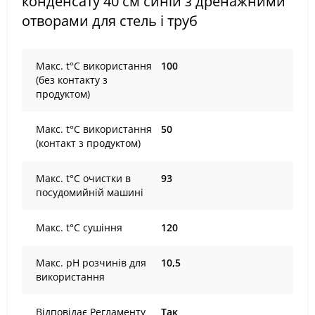
конденсату 40 см синій з дренажними
отворами для стель і труб
Maкс. t°С використання
100
(без контакту з
продуктом)
Maкс. t°С використання
50
(контакт з продуктом)
Maкс. t°С очистки в
93
посудомийній машині
Maкс. t°С сушіння
120
Maкс. рН розчинів для
10,5
використання
Відповідає Регламенту
Так