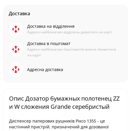
Доставка
Доставка на відділення
Адреси найближчих відділень дивитися на карті
Доставка в поштомат
Адреси найближчих поштоматів можна поивитися
на карті
Адресна доставка
Опис Дозатор бумажных полотенец ZZ
и W сложения Grande серебристый
Диспенсер паперових рушників Ріксо 135S - це
настінний пристрій, призначений для дозованої