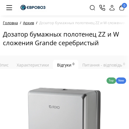
0
Головна
Архив
Дозатор бумажных полотенец ZZ и W сложения G
Дозатор бумажных полотенец ZZ и W
сложения Grande серебристый
0
0
Опис
Характеристики
Відгуки
Питання - відповідь
Top
New