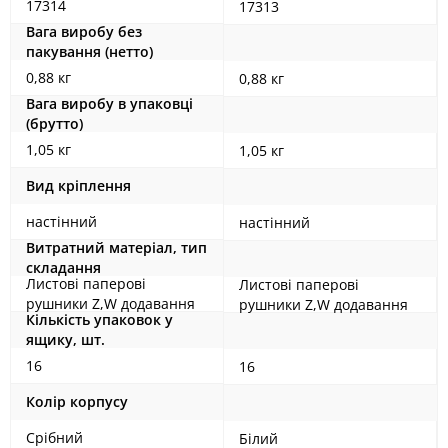
17314
17313
Вага виробу без
пакування (нетто)
0,88 кг
0,88 кг
Вага виробу в упаковці
(брутто)
1,05 кг
1,05 кг
Вид кріплення
настінний
настінний
Витратний матеріал, тип
складання
Листові паперові
Листові паперові
рушники Z,W додавання
рушники Z,W додавання
Кількість упаковок у
ящику, шт.
16
16
Колір корпусу
Срібний
Білий